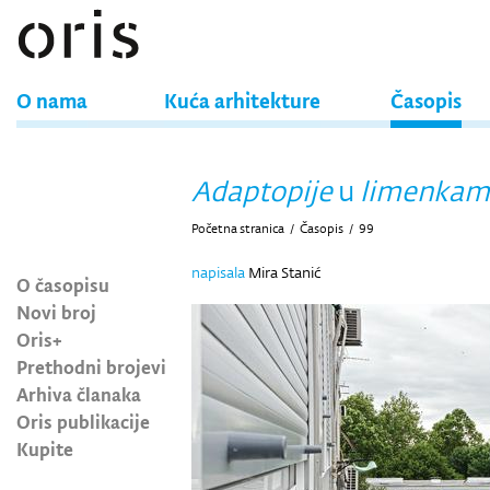
O nama
Kuća arhitekture
Časopis
Adaptopije
u
limenkam
Početna stranica
/
Časopis
/
99
napisala
Mira Stanić
O časopisu
Novi broj
Oris+
Prethodni brojevi
Arhiva članaka
Oris publikacije
Kupite