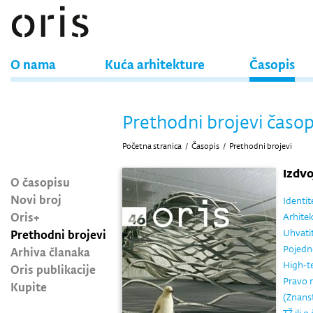
O nama
Kuća arhitekture
Časopis
Prethodni brojevi časop
Početna stranica
/
Časopis
/
Prethodni brojevi
Izdv
O časopisu
Novi broj
Identit
Oris+
Arhitek
Prethodni brojevi
Uhvatit
Pojedn
Arhiva članaka
High-t
Oris publikacije
Pravo n
Kupite
(Znanst