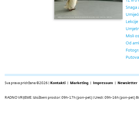
TŽ ili o
Snaga a
Umijeće
Lekcij
Umjetn
Misli o
Od ambi
Fotogr
Putova
Sva prava pridržana ©2026 |
Kontakti
|
Marketing
|
Impressum
|
Newsletter
RADNO VRIJEME: Izložbeni prostor: 09h-17h (pon-pet) | Uredi: 09h-16h (pon-pet) Bi