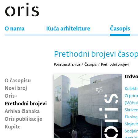
O nama
Kuća arhitekture
Časopis
Prethodni brojevi časop
Početna stranica
/
Časopis
/
Prethodni brojevi
Izdv
O časopisu
Novi broj
Kolekti
Oris+
O priro
Prethodni brojevi
(W)hol
Skriven
Arhiva članaka
Ekolog
Oris publikacije
Slojevi
Kupite
Socijal