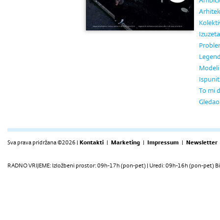
Ambicio
Arhitek
Kolekt
Izuzeta
Probl
Legend
Modeli 
Ispuniti
To mi d
Gledaoci
Sva prava pridržana ©2026 |
Kontakti
|
Marketing
|
Impressum
|
Newsletter
RADNO VRIJEME: Izložbeni prostor: 09h-17h (pon-pet) | Uredi: 09h-16h (pon-pet) Bi