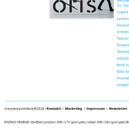
Neizbje
21. sto
Logika
Laubin
Divovs
Smiren
Tetovi
Dinami
Terensk
Izdubiti
Brod na
Niko Kr
Promet
Umjetno
Sva prava pridržana ©2026 |
Kontakti
|
Marketing
|
Impressum
|
Newsletter
RADNO VRIJEME: Izložbeni prostor: 09h-17h (pon-pet) | Uredi: 09h-16h (pon-pet) Bi