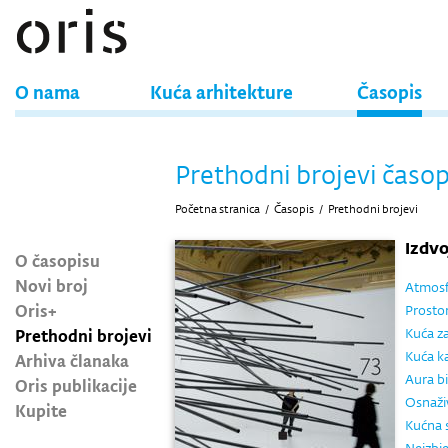
O nama
Kuća arhitekture
Časopis
Prethodni brojevi časop
Početna stranica
/
Časopis
/
Prethodni brojevi
Izdv
O časopisu
Novi broj
Atmosfe
Oris+
Prostor
Prethodni brojevi
Kuća za
Kuća ka
Arhiva članaka
Aura bi
Oris publikacije
Osnaži
Kupite
Kućna 