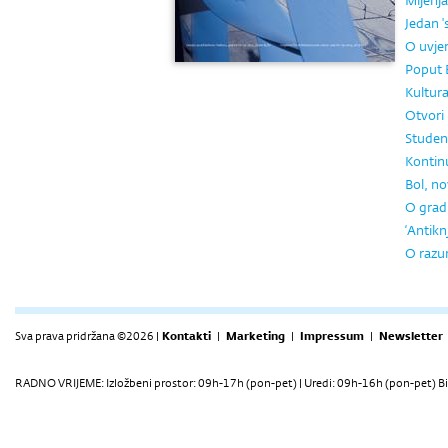
Mijenj
Jedan '
O uvje
Poput 
Kultura
Otvori
Student
Kontin
Bol, no
O gradu
‘Antikn
O razum
Sva prava pridržana ©2026 |
Kontakti
|
Marketing
|
Impressum
|
Newsletter
RADNO VRIJEME: Izložbeni prostor: 09h-17h (pon-pet) | Uredi: 09h-16h (pon-pet) Bi