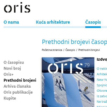
O nama
Kuća arhitekture
Časopis
Prethodni brojevi časop
Početna stranica
/
Časopis
/
Prethodni brojevi
Izdv
O časopisu
Novi broj
O neki
Oris+
Arhitek
Prethodni brojevi
New Yo
Spojnic
Arhiva članaka
Otvoren
Oris publikacije
Iz zatv
Kupite
Ne traž