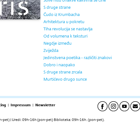
Sove nisu onakve kakvima se čine
S druge strane
Čudo iz Krumbacha
Arhitektura u pokretu
Tiha revolucija se nastavlja
Od volumena k teksturi
Negdje između
Zviježda
Jedinstvena poetika - različiti znakovi
Dobro i naopako
S druge strane zrcala
Murtićevo drugo sunce
ing
|
Impressum
|
Newsletter
pet) | Uredi: 09h-16h (pon-pet) Biblioteka: 09h-16h. (pon-pet).