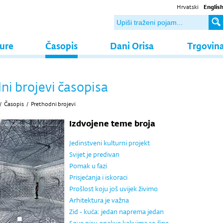
Hrvatski
Englis
ture
Časopis
Dani Orisa
Trgovin
ni brojevi časopisa
/
Časopis
/
Prethodni brojevi
Izdvojene teme broja
Jedinstveni kulturni projekt
Svijet je predivan
Pomak u fazi
Prisjećanja i iskoraci
Prošlost koju još uvijek živimo
Arhitektura je važna
Zid - kuća: jedan naprema jedan