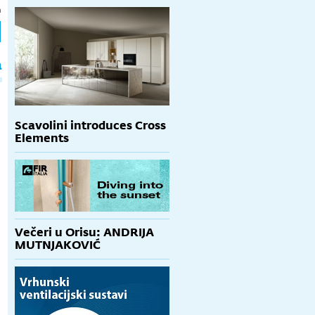
h
a
Scavolini introduces Cross
Elements
Večeri u Orisu: ANDRIJA
MUTNJAKOVIĆ