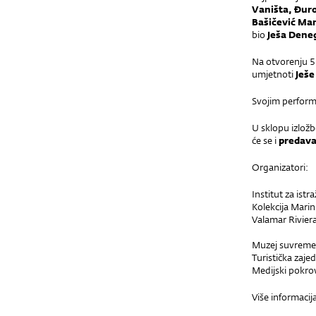
Vaništa, Đuro
Bašičević Ma
bio
Ješa Dene
Na otvorenju 5.
umjetnoti
Ješe
Svojim perform
U sklopu izlož
će se i
predava
Organizatori:
Institut za ist
Kolekcija Mari
Valamar Riviera
Muzej suvreme
Turistička zaje
Medijski pokrovi
Više informaci