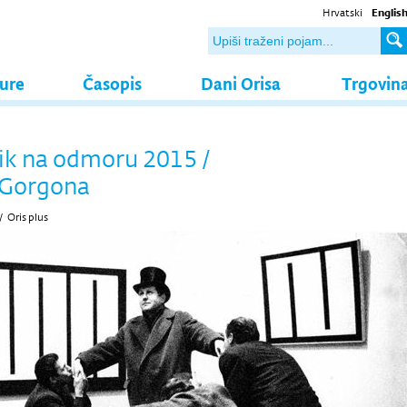
Hrvatski
Englis
ture
Časopis
Dani Orisa
Trgovin
k na odmoru 2015 /
 Gorgona
/
Oris plus