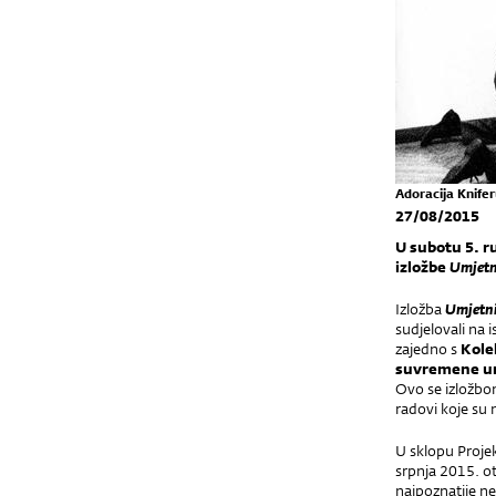
Adoracija Knife
27/08/2015
U subotu 5. r
izložbe
Umjetn
Izložba
Umjetn
sudjelovali na 
zajedno s
Kole
suvremene um
Ovo se izložbom
radovi koje su 
U sklopu Proje
srpnja 2015. o
najpoznatije n