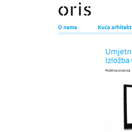
O nama
Kuća arhitek
Umjetni
Izložba
Početna stranica