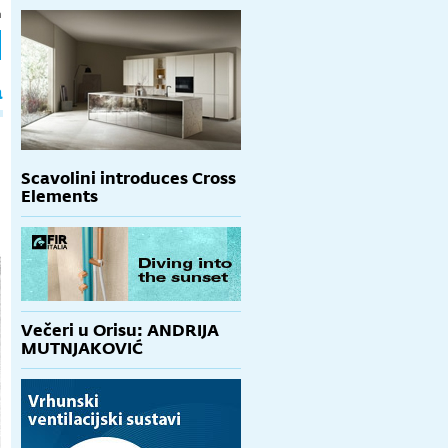
h
a
Scavolini introduces Cross
Elements
Večeri u Orisu: ANDRIJA
MUTNJAKOVIĆ