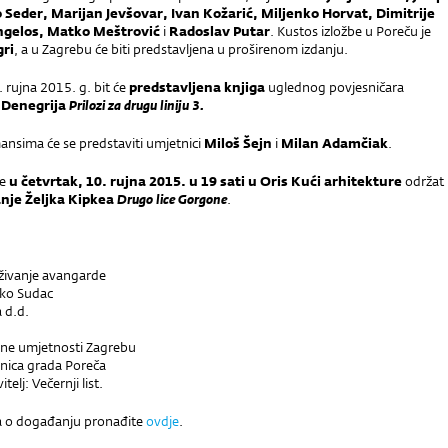
 Seder, Marijan Jevšovar, Ivan Kožarić, Miljenko Horvat, Dimitrije
ngelos, Matko Meštrović
i
Radoslav Putar
. Kustos izložbe u Poreču je
gri
, a u Zagrebu će biti predstavljena u proširenom izdanju.
 rujna 2015. g. bit će
predstavljena knjiga
uglednog povjesničara
 Denegrija
Prilozi za drugu liniju 3.
ansima će se predstaviti umjetnici
Miloš Šejn
i
Milan Adamčiak
.
be
u četvrtak, 10. rujna 2015. u 19 sati u Oris Kući arhitekture
održat
nje Željka Kipkea
Drugo lice Gorgone
.
raživanje avangarde
nko Sudac
 d.d.
ne umjetnosti Zagrebu
dnica grada Poreča
telj: Večernji list.
ja o događanju pronađite
ovdje
.