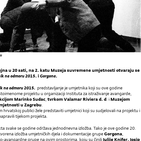
ru
ujna u 20 sati, na 2. katu Muzeja suvremene umjetnosti otvaraju se
ik na odmoru 2015
. i
Gorgona
.
ik na odmoru 2015.
predstavljanje je umjetnika koji su ove godine
istoimenome projektu u organizaciji Instituta za istraživanje avangarde,
kcijom Marinko Sudac
,
tvrkom Valamar Riviera d. d
. i
Muzejom
jetnosti u Zagrebu
.
 hrvatskoj publici žele predstaviti umjetnici koji su sudjelovali na projektu i
napravili tijekom projekta.
kta svake se godine održava jednodnevna izložba. Tako je ove godine 20.
tvorena izložba umjetničkih djela i dokumentacije grupe
Gorgona
,
eo-avangardne grupe na ovim prostorima, koju su činili
Julije Knifer, Josip