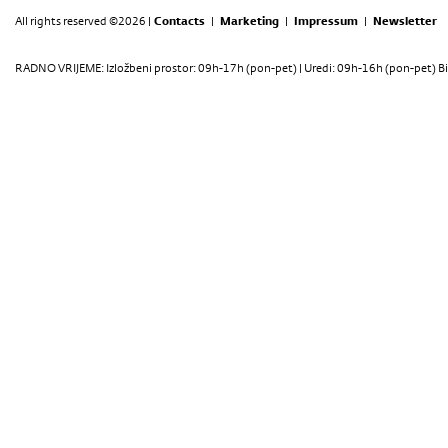
All rights reserved ©2026 |
Contacts
|
Marketing
|
Impressum
|
Newsletter
RADNO VRIJEME: Izložbeni prostor: 09h-17h (pon-pet) | Uredi: 09h-16h (pon-pet) Bi