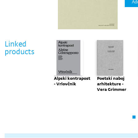
Add
Linked
products
e
Otkrivanje
Alpski kontrapost
Poetski naboj
er
umjetnika,
- Vrlovčnik
arhitekture -
sjećanje na
Vera Grimmer
arhitekta