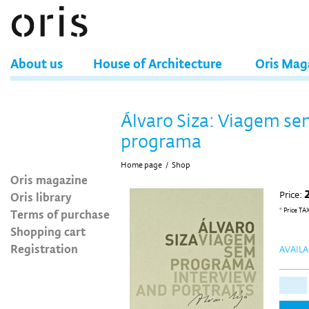
About us
House of Architecture
Oris Mag
Álvaro Siza: Viagem s
programa
Home page
/
Shop
Oris magazine
Oris library
Price:
Terms of purchase
* Price TA
Shopping cart
Registration
AVAILA