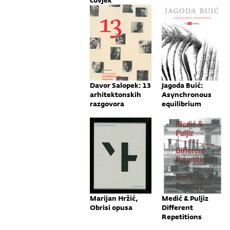
čovjek
dvadesetog
stoljeća
Davor Salopek: 13
Jagoda Buić:
arhitektonskih
Asynchronous
razgovora
equilibrium
Marijan Hržić,
Medić & Puljiz
Obrisi opusa
Different
Repetitions