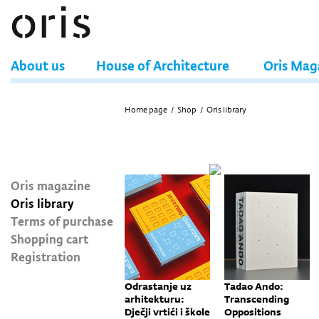
About us
House of Architecture
Oris Mag
Home page
/
Shop
/
Oris library
Oris magazine
Oris library
Terms of purchase
Shopping cart
Registration
Odrastanje uz
Tadao Ando:
arhitekturu:
Transcending
Dječji vrtići i škole
Oppositions