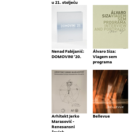
u 21. stoljeću
Nenad Fabijanić:
Álvaro Siza:
DOMOVINI ‘20.
Viagem sem
programa
Arhitekt Jerko
Bellevue
Marasović -
Renesansni