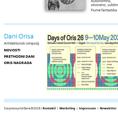
Autonomno,
otvoreno, subli
Fiume fantastika
Rustikalna finesa
Stvaranje
prostornih
doživljaja
Pred pustinjskim
Dani Orisa
prostranstvom
Arhitektonski simpozij
NOVOSTI
PRETHODNI DANI
ORIS NAGRADA
Sva prava pridržana ©2026 |
Kontakti
|
Marketing
|
Impressum
|
Newsletter