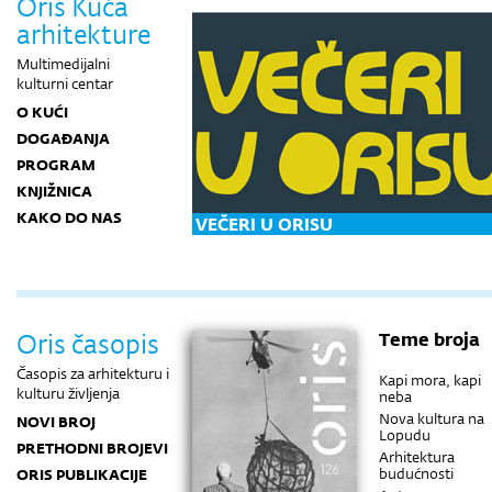
Oris Kuća
arhitekture
Multimedijalni
kulturni centar
O KUĆI
DOGAĐANJA
PROGRAM
KNJIŽNICA
KAKO DO NAS
VEČERI U ORISU
Oris časopis
Teme broja
Časopis za arhitekturu i
Kapi mora, kapi
kulturu življenja
neba
Nova kultura na
NOVI BROJ
Lopudu
PRETHODNI BROJEVI
Arhitektura
budućnosti
ORIS PUBLIKACIJE