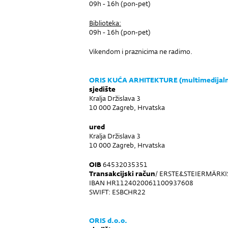
09h - 16h (pon-pet)
Biblioteka:
09h - 16h (pon-pet)
Vikendom i praznicima ne radimo.
ORIS KUĆA ARHITEKTURE (multimedijalna
sjedište
Kralja Držislava 3
10 000 Zagreb, Hrvatska
ured
Kralja Držislava 3
10 000 Zagreb, Hrvatska
OIB
64532035351
Transakcijski račun
/ ERSTE&STEIERMÄRKI
IBAN HR1124020061100937608
SWIFT: ESBCHR22
ORIS d.o.o.