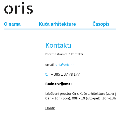
O nama
Kuća arhitekture
Časopis
Kontakti
Početna stranica
/
Kontakti
email:
oris@oris.hr
t.
+ 385 1 37 78 177
Radno vrijeme:
Izložbeni prostor Oris Kuće arhitekture (za vrij
09h - 16h (pon), 09h - 19 (uto-pet), 10h-13h
Uredi: