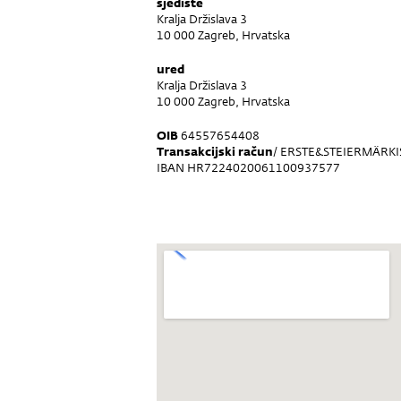
sjedište
Kralja Držislava 3
10 000 Zagreb, Hrvatska
ured
Kralja Držislava 3
10 000 Zagreb, Hrvatska
OIB
64557654408
Transakcijski račun
/ ERSTE&STEIERMÄRKI
IBAN HR7224020061100937577