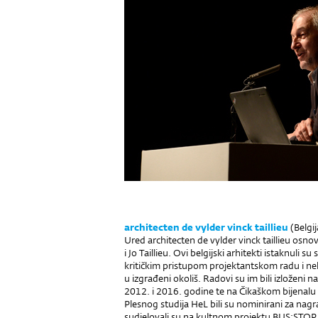
architecten de vylder vinck taillieu
(Belgij
Ured architecten de vylder vinck taillieu osno
i Jo Taillieu. Ovi belgijski arhitekti istaknuli 
kritičkim pristupom projektantskom radu i n
u izgrađeni okoliš. Radovi su im bili izloženi
2012. i 2016. godine te na Čikaškom bijenalu 
Plesnog studija HeL bili su nominirani za na
sudjelovali su na kultnom projektu BUS:STO