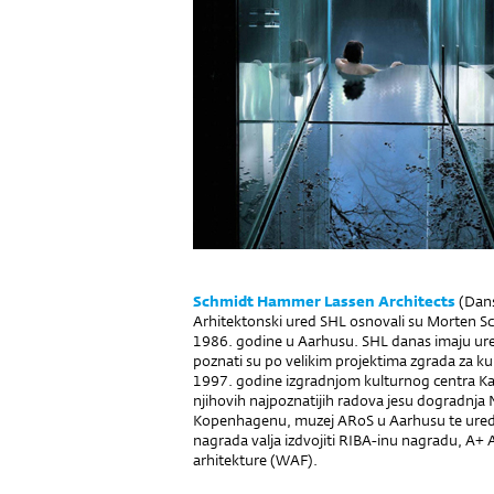
Schmidt Hammer Lassen Architects
(Dan
Arhitektonski ured SHL osnovali su Morten S
1986. godine u Aarhusu. SHL danas imaju ur
poznati su po velikim projektima zgrada za k
1997. godine izgradnjom kulturnog centra K
njihovih najpoznatijih radova jesu dogradnja N
Kopenhagenu, muzej ARoS u Aarhusu te ured
nagrada valja izdvojiti RIBA-inu nagradu, A+ 
arhitekture (WAF).