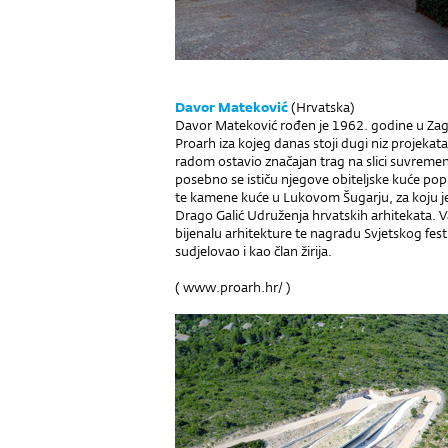
Davor Mateković
(Hrvatska)
Davor Mateković rođen je 1962. godine u Zag
Proarh iza kojeg danas stoji dugi niz projekata r
radom ostavio značajan trag na slici suvreme
posebno se ističu njegove obiteljske kuće po
te kamene kuće u Lukovom Šugarju, za koju j
Drago Galić Udruženja hrvatskih arhitekata. 
bijenalu arhitekture te nagradu Svjetskog fest
sudjelovao i kao član žirija.
(
www.proarh.hr/
)