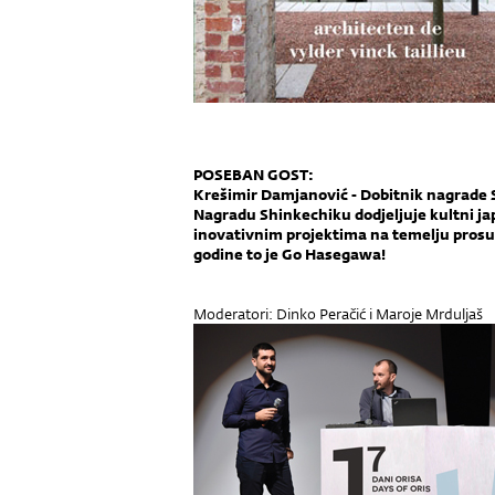
POSEBAN GOST:
Krešimir Damjanović - Dobitnik nagrade 
Nagradu Shinkechiku dodjeljuje kultni ja
inovativnim projektima na temelju prosu
godine to je Go Hasegawa!
Moderatori: Dinko Peračić i Maroje Mrduljaš