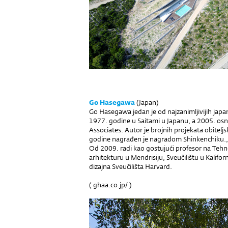
Go Hasegawa
(Japan)
Go Hasegawa jedan je od najzanimljivijih japa
1977. godine u Saitami u Japanu, a 2005. osn
Associates. Autor je brojnih projekata obitelj
godine nagrađen je nagradom Shinkenchiku.
Od 2009. radi kao gostujući profesor na Tehn
arhitekturu u Mendrisiju, Sveučilištu u Kalifo
dizajna Sveučilišta Harvard.
(
ghaa.co.jp/
)