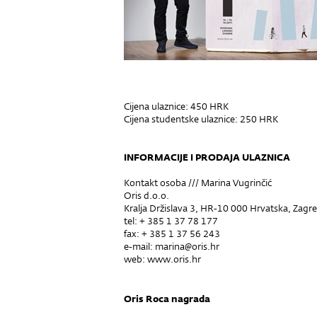
Cijena ulaznice: 450 HRK
Cijena studentske ulaznice: 250 HRK
INFORMACIJE I PRODAJA ULAZNICA
Kontakt osoba /// Marina Vugrinčić
Oris d.o.o.
Kralja Držislava 3, HR-10 000 Hrvatska, Zagr
tel: + 385 1 37 78 177
fax: + 385 1 37 56 243
e-mail: marina@oris.hr
web:
www.oris.hr
Oris Roca nagrada