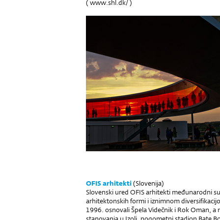
(
www.shl.dk/
)
OFIS arhitekti
(Slovenija)
Slovenski ured OFIS arhitekti međunarodni su 
arhitektonskih formi i iznimnom diversifikaci
1996. osnovali Špela Videčnik i Rok Oman, a nj
stanovanja u Izoli, nogometni stadion Bate Bor