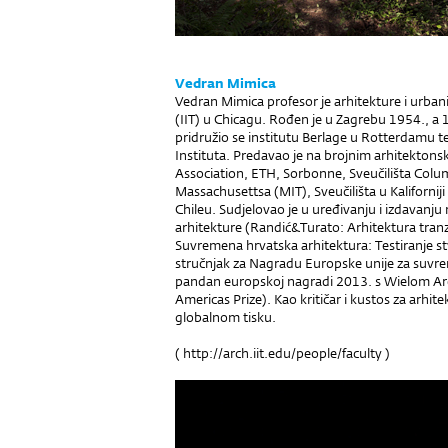
Vedran Mimica
Vedran Mimica profesor je arhitekture i urban
(IIT) u Chicagu. Rođen je u Zagrebu 1954., a
pridružio se institutu Berlage u Rotterdamu t
Instituta. Predavao je na brojnim arhitektons
Association, ETH, Sorbonne, Sveučilišta Columb
Massachusettsa (MIT), Sveučilišta u Kaliforniji
Chileu. Sudjelovao je u uređivanju i izdavanju
arhitekture (Randić&Turato: Arhitektura tranzi
Suvremena hrvatska arhitektura: Testiranje st
stručnjak za Nagradu Europske unije za suvr
pandan europskoj nagradi 2013. s Wielom A
Americas Prize). Kao kritičar i kustos za arhit
globalnom tisku.
(
http://arch.iit.edu/people/faculty
)