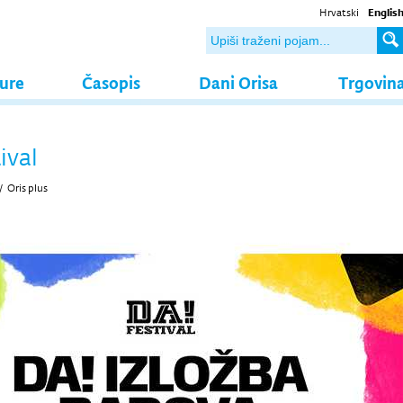
Hrvatski
Englis
ture
Časopis
Dani Orisa
Trgovin
ival
/
Oris plus