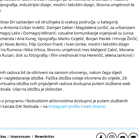
pografija, industrijski dizajn, modni i tekstilni dizajn, likovna umjetnost te
m.
tirao žiri sastavljen od stručnjaka iz svakog područja: u kategoriji
su Antonia Cvitan Vuletić, Damjan Geber i Magdalena Jurišić; za urbanizam
agoj Leko i Domagoj Mlinarić; vizualne komunikacije ocjenjivali su Jurica
omenda i Ana Kunej; tipografiju Marko Cvijetić, Borjan Pavlek i Hrvoje Živčić;
ajn Nives Borko, Filip Gordon Frank i Sven Jonke; modni i tekstilni dizajn
Ira Rumora i Nika Vrbica; likovnu umjetnost Ines Matijević Cakić, Morana
 Rusan; dok su fotografiju i film vrednovali Inia Herenčić, Jelena Janković i
nih radova bit će otkriveni na samom otvorenju, nakon čega slijedi
e i razgledavanje izložbe. Fizička izložba ostaje otvorena do srijede, 28.
 virtualna izložba svih prijavljenih radova dostupna putem službene web
stivala. Ulaz na izložbu je slobodan.
ja o programu i festivalskim aktivnostima dostupno je putem službenih
 kanala DA! festivala – na
Instagram profilu
i
web stranici
.
ing
|
Impressum
|
Newsletter