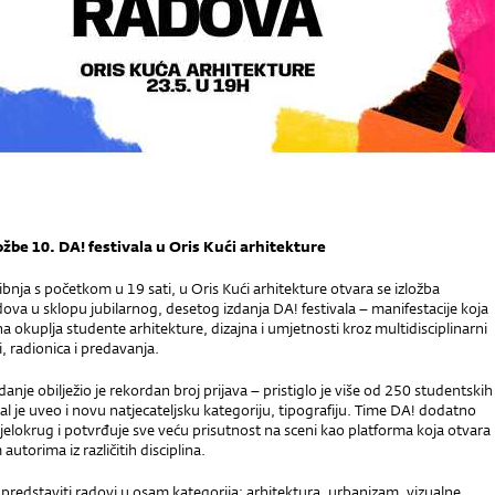
ožbe 10. DA! festivala u Oris Kući arhitekture
ibnja s početkom u 19 sati, u Oris Kući arhitekture otvara se izložba
ova u sklopu jubilarnog, desetog izdanja DA! festivala – manifestacije koja
a okuplja studente arhitekture, dizajna i umjetnosti kroz multidisciplinarni
, radionica i predavanja.
anje obilježio je rekordan broj prijava – pristiglo je više od 250 studentskih
val je uveo i novu natjecateljsku kategoriju, tipografiju. Time DA! dodatno
djelokrug i potvrđuje sve veću prisutnost na sceni kao platforma koja otvara
utorima iz različitih disciplina.
e predstaviti radovi u osam kategorija: arhitektura, urbanizam, vizualne