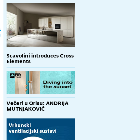
h
a
Scavolini introduces Cross
Elements
Večeri u Orisu: ANDRIJA
MUTNJAKOVIĆ