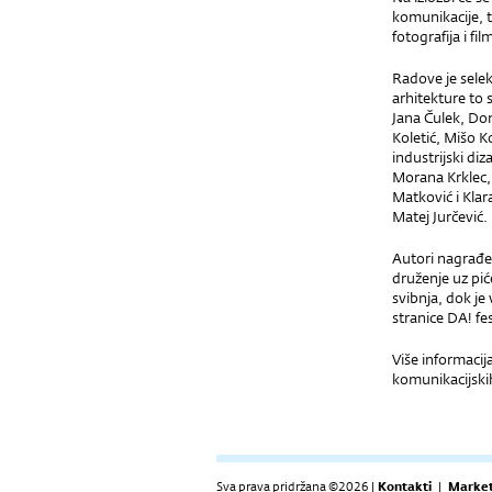
komunikacije, ti
fotografija i fil
Radove je selek
arhitekture to 
Jana Čulek, Dom
Koletić, Mišo K
industrijski diz
Morana Krklec, 
Matković i Klara
Matej Jurčević.
Autori nagrađe
druženje uz pić
svibnja, dok je
stranice DA! fe
Više informaci
komunikacijskih
Sva prava pridržana ©2026 |
Kontakti
|
Market