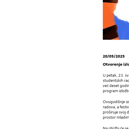
20/05/2025
Otvorenje izl
U petak, 23. sv
studentskih rad
već deset godin
program izložbi
Ovogodišnje izd
radova, a festi
proširuje svoj 
prostor mladim a
Na izložbi će s