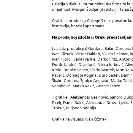
Galerija S djeluje unutar obiteljske firme za ku
umjetnosti Marijan Špoljar (direktor) i Tanja Šp
Grafike u produkciji Galerije S rese privatne ku
institucija, hotela i apartmana.
Na prodajnoj izložbi u Orisu predstavljam
(vlastita produkcija) Gordana Bakić, Gordana 
Ivan Čižmek, Viktor Daldon, Vlasta Delimar, B
Ivan Fijolić, Ivana Franke, Darko Fritz, Antoni
Đorđe Jandrić, Duje Jurić, Nikica Jurković, Ale
Krolo, Branko Lepen, Vlado Martek, Monika Me
Pavelić, Domagoj Rogina, Đuro Seder, Damir S
Škalić, Gordana Špoljar Andrašić, Marko Tadić
Vehabović, Matko Vekić, Anabel Zanze
+ grafike: Aleksandar Bezinović, Sandro Đukić, 
Picelj, Damir Sokić, Aleksandar Srnec, Ljerka 
Trokut, Mirjana Vodopija
Grafika na vizualu: Ivan Čižmek