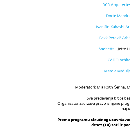
RCR Arquitecte
Dorte Mandr
Ivanišin.Kabashi.Ar
Bevk Perović Arhi
Snøhetta
- Jette 
CADO Arhite
Maroje Mrdulj
Moderatori: Mia Roth Čerina, M
Sva predavanja bit će be
Organizator zadržava pravo izmjene prog
naja
Prema programu stručnog usavršavanj
deset (10) sati iz po