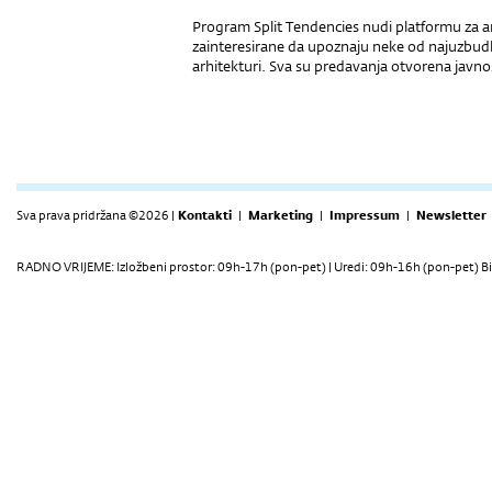
Program Split Tendencies nudi platformu za ar
zainteresirane da upoznaju neke od najuzbudlj
arhitekturi. Sva su predavanja otvorena javnost
Sva prava pridržana ©2026 |
Kontakti
|
Marketing
|
Impressum
|
Newsletter
RADNO VRIJEME: Izložbeni prostor: 09h-17h (pon-pet) | Uredi: 09h-16h (pon-pet) Bi