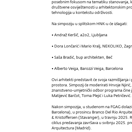
posebnim fokusom na tematiku stanovanja, ko
društvene osviještenosti u arhitektonskim pr
tehnologija u kontekstu održivosti.
Na simpoziju u splitskom HNK-u će izlagati:
• Andraž Keršič, a2o2, Ljubljana
• Dora Lončarić i Mario Kralj, NEKOLIKO, Zag
• Saša Bradić, bup architekten, Beč
• Alberto Veiga, Barozzi Veiga, Barcelona
Ovi arhitekti predstavit će svoja razmišljanja
prostora. Simpozij će moderirati Hrvoje Njirić,
znanstveno-umjetnički odbor programa čine još
Matijević Barčot, Toma Plejić i Luka Petričević.
Nakon simpozija, u studenom na FGAG dolazi J
Barcelona), u prosincu Branco Del Rio Arquit
& Kristoffersen (Stavanger), u travnju 2025.
ciklus predavanja završava u svibnju 2025. 
Arquitectura (Madrid).