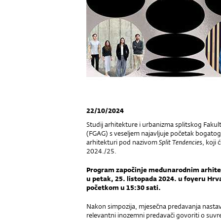
22/10/2024
Studij arhitekture i urbanizma splitskog Fakul
(FGAG) s veseljem najavljuje početak boga
arhitekturi pod nazivom
Split Tendencie
s, koji
2024./25.
Program započinje međunarodnim arhitek
u petak, 25. listopada 2024. u foyeru Hrv
početkom u 15:30 sati.
Nakon simpozija, mjesečna predavanja nastavi
relevantni inozemni predavači govoriti o su