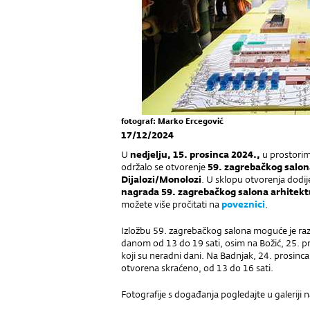
fotograf: Marko Ercegović
17/12/2024
U
nedjelju, 15. prosinca 2024.,
u prostori
održalo se otvorenje
59. zagrebačkog salon
Dijalozi/Monolozi
. U sklopu otvorenja dodij
nagrada
59. zagrebačkog salona arhitekt
možete više pročitati na
poveznici
.
Izložbu 59. zagrebačkog salona moguće je raz
danom od 13 do 19 sati, osim na Božić, 25. pr
koji su neradni dani. Na Badnjak, 24. prosinca,
otvorena skraćeno, od 13 do 16 sati.
Fotografije s događanja pogledajte u galeriji 