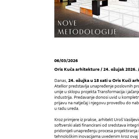
06/03/2026
Oris Kuća arhitekture / 24. ožujak 2026. /
Danas,
24. ožujka u 18 sati u Oris Kući a
Atellior predstavlja unapređenje poslovnih pr
unije u sklopu projekta Transformacija i jačan
industrija. Predavanje donosi uvid u komple
prijavu na natječaj i njegovu provedbu do na
u radu ureda.
Kroz primjere iz prakse, arhitekt Uroš Vasiljevi
softverski alati financirani od sredstava integ
pridonijeli unapređenju procesa projektiranja
tehnološkim inovacijama uvedenim kroz ovaj 