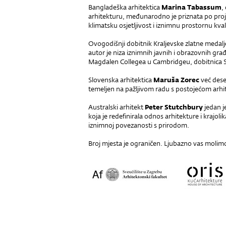
Bangladeška arhitektica
Marina Tabassum
,
arhitekturu, međunarodno je priznata po pro
klimatsku osjetljivost i iznimnu prostornu kval
Ovogodišnji dobitnik Kraljevske zlatne medalje
autor je niza iznimnih javnih i obrazovnih gra
Magdalen Collegea u Cambridgeu, dobitnica S
Slovenska arhitektica
Maruša Zorec
već deset
temeljen na pažljivom radu s postojećom ar
Australski arhitekt
Peter Stutchbury
jedan j
koja je redefinirala odnos arhitekture i krajol
iznimnoj povezanosti s prirodom.
Broj mjesta je ograničen. Ljubazno vas molim