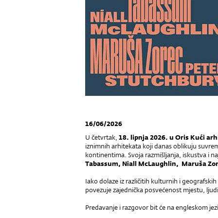
16/06/2026
U četvrtak,
18. lipnja 2026. u Oris Kući ar
iznimnih arhitekata koji danas oblikuju suvre
kontinentima. Svoja razmišljanja, iskustva i n
Tabassum, Niall McLaughlin, Maruša Zor
Iako dolaze iz različitih kulturnih i geografsk
povezuje zajednička posvećenost mjestu, ljudi
Predavanje i razgovor bit će na engleskom jez