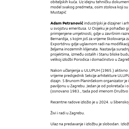
obiteljskih kuća. Uz idejnu tehničku dokument
model svakog predmeta, osim stolova koji su 
Mustapić
Adam Petranović
industrijski je dizajner i 
u svojstvu emeritusa. U Osijeku je pohađao g
primijenjene umjetnosti, gdje u završnim raz
Bernardija, s kojim još za vrijeme školovanja 
Exportdrvu gdje uglavnom radi na modifikaci
željama inozemnih klijenata. Nastavlja suradn
projektima, između ostalih i Stanu bliske budu
velikoj izložbi Porodica i domaćinstvo u Zagreb
Nakon učlanjenja u ULUPUH (1965.) aktivno su
vrijeme predsjednik Sekcije arhitekture ULUPUH
dizajn. S Brunom Planinšekom organizator je
paviljonu u Zagrebu. Jedan je od pokretača i
(osnovano 1983., tada pod imenom Društvo d
Recentne radove izložio je u 2024. u šibenskoj G
Živi i radi u Zagrebu.
Ulaz na predavanje i izložbu je slobodan. Izlo