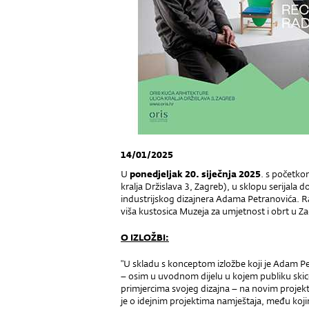
14/01/2025
U
ponedjeljak 20. siječnja
2025
. s početk
kralja Držislava 3, Zagreb), u sklopu serijala
industrijskog dizajnera Adama Petranovića. 
viša kustosica Muzeja za umjetnost i obrt u Z
O IZLOŽBI:
"U skladu s konceptom izložbe koji je Adam Pet
– osim u uvodnom dijelu u kojem publiku ski
primjercima svojeg dizajna – na novim projekti
je o idejnim projektima namještaja, među koji