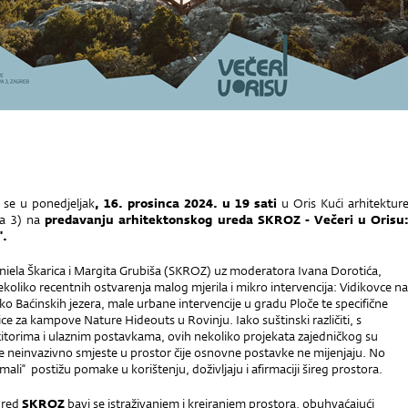
 se u ponedjeljak
, 16. prosinca 2024. u 19 sati
u Oris Kući arhitektur
ava 3) na
predavanju arhitektonskog ureda SKROZ -
Večeri u Orisu
.
aniela Škarica i Margita Grubiša (SKROZ) uz moderatora Ivana Dorotića,
ekoliko recentnih ostvarenja malog mjerila i mikro intervencija: Vidikovce na
ko Baćinskih jezera, male urbane intervencije u gradu Ploče te specifične
ce za kampove Nature Hideouts u Rovinju. Iako suštinski različiti, s
stitorima i ulaznim postavkama, ovih nekoliko projekata zajedničkog su
e neinvazivno smjeste u prostor čije osnovne postavke ne mijenjaju. No
„mali“ postižu pomake u korištenju, doživljaju i afirmaciji šireg prostora.
ured
SKROZ
bavi se istraživanjem i kreiranjem prostora, obuhvaćajući