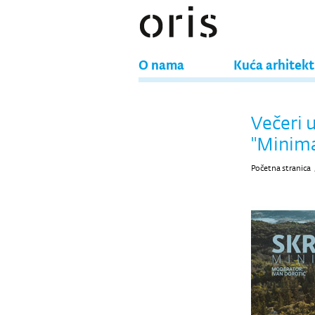
O nama
Kuća arhitek
Večeri 
"Minim
Početna stranica