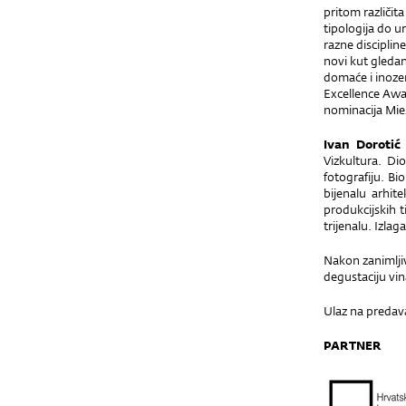
pritom različita
tipologija do ur
razne disciplin
novi kut gledan
domaće i inoz
Excellence Awa
nominacija Mi
Ivan Dorotić
Vizkultura. Di
fotografiju. B
bijenalu arhit
produkcijskih 
trijenalu. Izla
Nakon zanimlji
degustaciju vin
Ulaz na predav
PARTNER