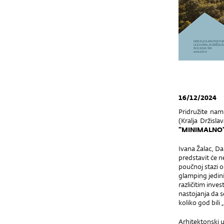
16/12/2024
Pridružite nam
(Kralja Držisl
"MINIMALNO"
Ivana Žalac, D
predstavit će n
poučnoj stazi o
glamping jedini
različitim inve
nastojanja da s
koliko god bili 
Arhitektonski 