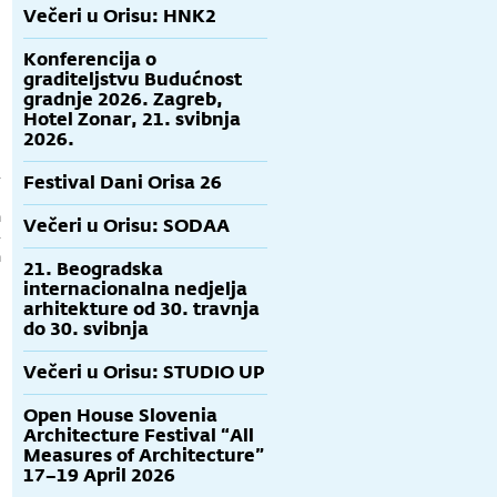
Večeri u Orisu: HNK2
Konferencija o
graditeljstvu Budućnost
gradnje 2026. Zagreb,
Hotel Zonar, 21. svibnja
2026.
-
Festival Dani Orisa 26
u
m
Večeri u Orisu: SODAA
-
m
21. Beogradska
internacionalna nedjelja
arhitekture od 30. travnja
do 30. svibnja
Večeri u Orisu: STUDIO UP
Open House Slovenia
Architecture Festival “All
Measures of Architecture”
17–19 April 2026