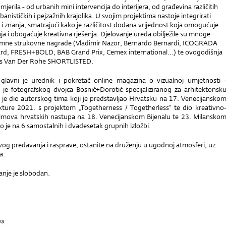
 mjerila - od urbanih mini intervencija do interijera, od građevina različitih
banističkih i pejzažnih krajolika. U svojim projektima nastoje integrirati
e i znanja, smatrajući kako je različitost dodana vrijednost koja omogućuje
ja i obogaćuje kreativna rješenja. Djelovanje ureda obilježile su mnoge
emne strukovne nagrade (Vladimir Nazor, Bernardo Bernardi, ICOGRADA
rd, FRESH+BOLD, BAB Grand Prix, Cemex international...) te ovogodišnja
es Van Der Rohe SHORTLISTED.
glavni je urednik i pokretač online magazina o vizualnoj umjetnosti 
o je fotografskog dvojca Bosnić+Dorotić specijaliziranog za arhitektonsk
io je dio autorskog tima koji je predstavljao Hrvatsku na 17. Venecijansko
ekture 2021. s projektom „Togetherness / Togetherless“ te dio kreativno
timova hrvatskih nastupa na 18. Venecijanskom Bijenalu te 23. Milansko
gao je na 6 samostalnih i dvadesetak grupnih izložbi.
vog predavanja i rasprave, ostanite na druženju u ugodnoj atmosferi, uz
a.
anje je slobodan.