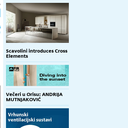
h
a
Scavolini introduces Cross
Elements
Večeri u Orisu: ANDRIJA
MUTNJAKOVIĆ