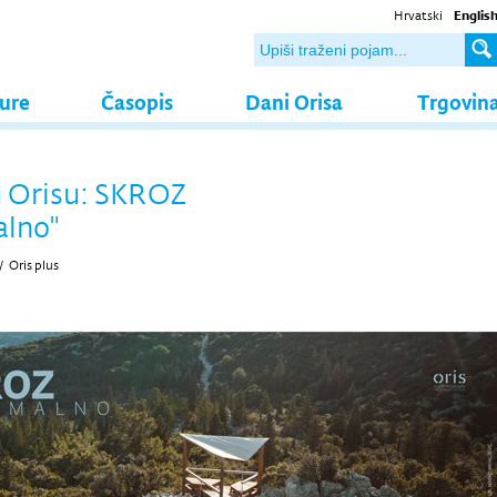
Hrvatski
Englis
ture
Časopis
Dani Orisa
Trgovin
u Orisu: SKROZ
alno"
/
Oris plus