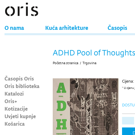
O nama
Kuća arhitekture
Časopis
ADHD Pool of Thought
Početna stranica
/
Trgovina
Časopis Oris
Cijena:
Oris biblioteka
* U cijenu
Katalozi
Oris+
DOSTU
Kotizacije
Uvjeti kupnje
Košarica
D