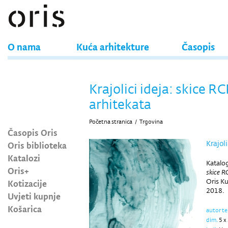
O nama
Kuća arhitekture
Časopis
Krajolici ideja: skice R
arhitekata
Početna stranica
/
Trgovina
Časopis Oris
Krajol
Oris biblioteka
Katalozi
Katalo
Oris+
skice R
Oris Ku
Kotizacije
2018.
Uvjeti kupnje
Košarica
autor t
dim.
5 x