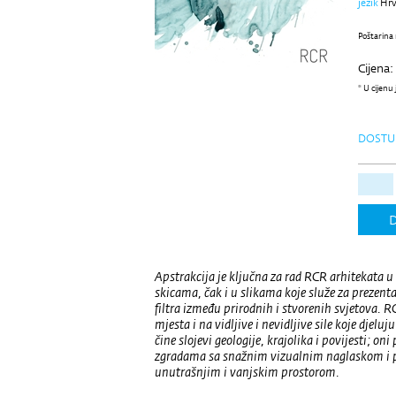
jezik
Hrv
Poštarina 
Cijena:
* U cijenu
DOSTU
D
Apstrakcija je ključna za rad RCR arhitekata u
skicama, čak i u slikama koje služe za prezenta
filtra između prirodnih i stvorenih svjetova. RCR
mjesta i na vidljive i nevidljive sile koje djel
čine slojevi geologije, krajolika i povijesti; on
zgradama sa snažnim vizualnim naglaskom i 
unutrašnjim i vanjskim prostorom.