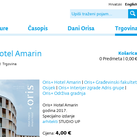
Hrvatski
Englis
ture
Časopis
Dani Orisa
Trgovin
otel Amarin
Košaric
0
Predmeta |
0,00 
/
Trgovina
Oris+ Hotel Amarin
|
Oris+ Građevinski fakultet
Osijek
|
Oris+ Interijer zgrade Adris grupe
|
Oris+ Održiva gradnja
Oris+ Hotel Amarin
godina 2017.
Specijalno izdanje
arhitekti
STUDIO UP
4,00 €
Cijena: