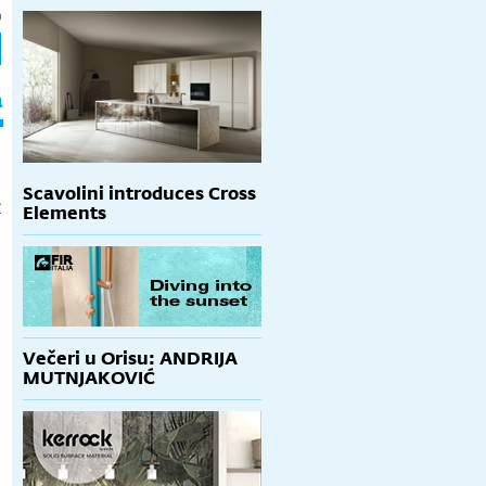
h
a
a
Scavolini introduces Cross
€
Elements
Večeri u Orisu: ANDRIJA
MUTNJAKOVIĆ