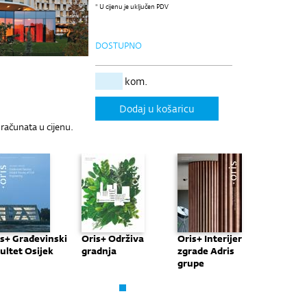
* U cijenu je uključen PDV
DOSTUPNO
kom.
Dodaj u košaricu
uračunata u cijenu.
s+ Građevinski
Oris+ Održiva
Oris+ Interijer
Oris+ G
ultet Osijek
gradnja
zgrade Adris
fakulte
grupe