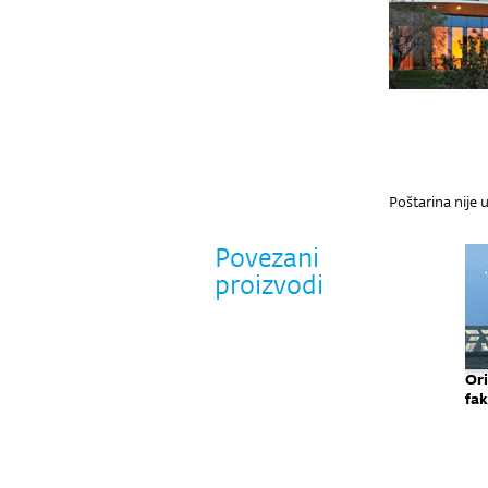
Poštarina nije 
Povezani
proizvodi
Oris+ Građevinski
Oris+ Održiva
Oris+ Interijer
Ori
fakultet Osijek
gradnja
zgrade Adris
fak
grupe