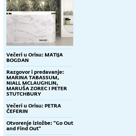
Večeri u Orisu: MATIJA
BOGDAN
Razgovor i predavanje:
MARINA TABASSUM,
NIALL MCLAUGHLIN,
MARUŠA ZOREC I PETER
STUTCHBURY
Večeri u Orisu: PETRA
rađevinski
Oris+ Održiva
Oris+ Interijer
ČEFERIN
t Osijek
gradnja
zgrade Adris
grupe
Otvorenje izložbe: "Go Out
and Find Out"