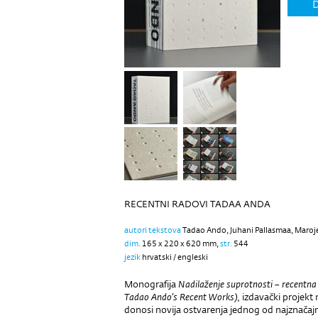
D
RECENTNI RADOVI TADAA ANDA
autori tekstova
Tadao Ando, Juhani Pallasmaa, Maroje
dim.
165 x 220 x 620 mm,
str.
544
jezik
hrvatski / engleski
Monografija
Nadilaženje suprotnosti – recentna
Tadao Ando’s Recent Works)
, izdavački projekt
donosi novija ostvarenja jednog od najznačaj