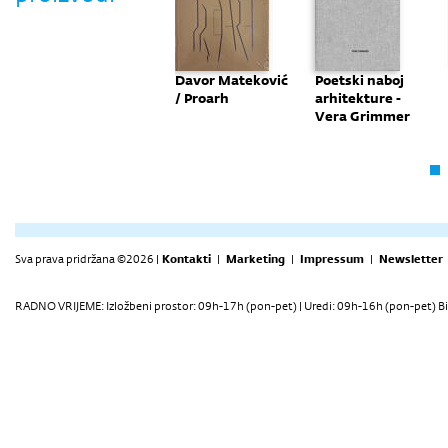
Klarxy - "Where
Davor Mateković
Poetski naboj
do people go after
/ Proarh
arhitekture -
they die?"
Vera Grimmer
Sva prava pridržana ©2026 |
Kontakti
|
Marketing
|
Impressum
|
Newsletter
RADNO VRIJEME: Izložbeni prostor: 09h-17h (pon-pet) | Uredi: 09h-16h (pon-pet) Bi