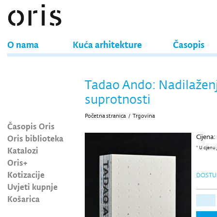
O nama
Kuća arhitekture
Časopis
Tadao Ando: Nadilažen
suprotnosti
Početna stranica
/
Trgovina
Časopis Oris
Oris biblioteka
Cijena:
Katalozi
* U cijenu
Oris+
Kotizacije
DOSTU
Uvjeti kupnje
Košarica