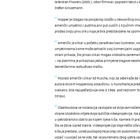
te Broken Flowers (2005.). Izbor filmova i popratni tekst u
Stefan Grissemann.
Hopper je izlagao na povijesnoj izložbi u newyorškoj oru
[5]
američki umjetnici i publika prvi put suočili s ključnim i
prodao svoju prvu sliku koja je bila predstavljena na spome
Američki je slikar u početku zarađivao kao ilustrator, 
[6]
umjetninama kome može zahvaliti svoj komercijalni uspjeh
strani prikaza, što je kao slikar mogao slobodno zanemarit
– na platnima je prikazivao jedva primjetne tragove neodređ
teoretičarima razbuđivao maštu.
Poznati američki slikar Ed Ruscha, koji za sebe kaže da r
[7]
autora bliskih Hopperovoj ostavštinu. U Kunsthalle je pre
svakako, bila najupečatljivija ona iz 1966. pod nazivom ‘Ev
Stripu).
Claerboutova se instalacija sastojala od dvije zamračene d
[8]
strane istodobno vrtjele dvije različite videoprojekcije. N
u vjetrobransko staklo po kojem lijeva kiša. Kamera ih prati 
što se zbiva ispred stakla. Videoprojekcija traje nešto viš
kiša je prestala, usred pustopoljine je onaj isti automobil u
vozač i suvozač se ne vide, tek se povremeno zbog vjetra sav