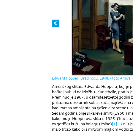
Edward Hopper, Ured noću, 1948. - foto Arhiva 
Američkog slikara Edwarda Hoppera, koji je p
bečkoj publici na izložbi u Kunsthalle, pratio 
Preminuo je 1967. u osamdesetpetoj godini živo
prikazima opskurnih soba i kuća, najčešće na os
kao izvrsna ambijentalna rješenja za scene u 
Sedam godina prije slikareve smrti (1960.) ma
kako mu je Hopperova slika iz 1925. (‘Kuća uz 
za gotičku kuću na brijegu (Psiho)
[1]
. U nju 
malo trčao kako bi s mrtvom majkom vodio ž