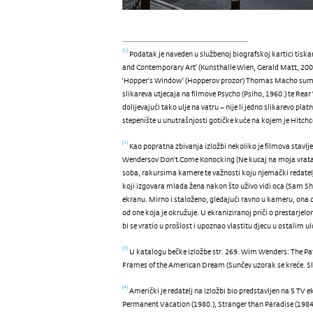
Podatak je naveden u službenoj biografskoj kartici tisk
[1]
and Contemporary Art’ (Kunsthalle Wien, Gerald Matt, 2008
‘Hopper’s Window’ (Hopperov prozor) Thomas Macho sumn
slikareva utjecaja na filmove Psycho (Psiho, 1960.) te Rear
dolijevajući tako ulje na vatru – nije li jedno slikarevo plat
stepenište u unutrašnjosti gotičke kuće na kojem je Hitchc
Kao popratna zbivanja izložbi nekoliko je filmova stavl
[2]
Wendersov Don’t Come Konocking (Ne kucaj na moja vrata) i
soba, rakursima kamere te važnosti koju njemački redatelj
koji izgovara mlada žena nakon što uživo vidi oca (Sam S
ekranu. Mirno i staloženo, gledajući ravno u kameru, ona o
od one koja je okružuje. U ekraniziranoj priči o prestarje
bi se vratio u prošlost i upoznao vlastitu djecu u ostalim 
U katalogu bečke izložbe str. 269. Wim Wenders: The Pa
[3]
Frames of the American Dream (Sunčev uzorak se kreće. S
Američki je redatelj na izložbi bio predstavljen na 5 TV
[4]
Permanent Vacation (1980.), Stranger than Paradise (1984.)