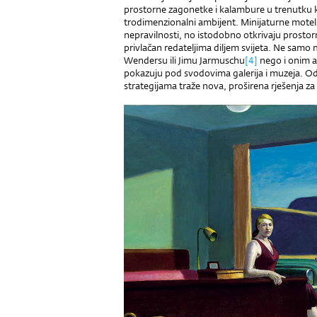
prostorne zagonetke i kalambure u trenutku ka
trodimenzionalni ambijent. Minijaturne motel
nepravilnosti, no istodobno otkrivaju prostor
privlačan redateljima diljem svijeta. Ne samo
Wendersu ili Jimu Jarmuschu
[4]
nego i onim a
pokazuju pod svodovima galerija i muzeja. Od
strategijama traže nova, proširena rješenja za 