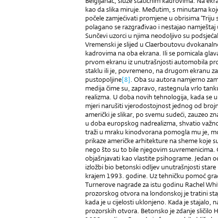
Belgijanac, služe statičnim kadrovima. Na ekra
kao da slika miruje. Međutim, s minutama koje
počele zamjećivati promjene u obrisima ‘Triju s
polagano se razgrađivao i nestajao namještaj u
Sunčevi uzorci u njima neodoljivo su podsjeća
Vremenski je slijed u Claerboutovu dvokanaln
kadrovima na oba ekrana. Ili se pomicala glava
prvom ekranu iz unutrašnjosti automobila pro
staklu ili je, povremeno, na drugom ekranu z
pustopoljine
[8]
. Oba su autora namjerno zama
medija čime su, zapravo, rastegnula vrlo tanku 
realizma. U doba novih tehnologija, kada se u
mjeri narušiti vjerodostojnost jednog od brojn
američki je slikar, po svemu sudeći, zauzeo zn
u doba europskog nadrealizma, shvatio važnos
traži u mraku kinodvorana pomogla mu je, mož
prikaze američke arhitekture na sheme koje su
nego što su to bile njegovim suvremenicima.
objašnjavati kao vlastite psihograme. Jedan od
izložbi bio betonski odljev unutrašnjosti star
krajem 1993. godine. Uz tehničku pomoć građe
Turnerove nagrade za istu godinu Rachel Whi
prozorskog otvora na londonskoj je tratini st
kada je u cijelosti uklonjeno. Kada je stajalo, n
prozorskih otvora. Betonsko je zdanje sličil