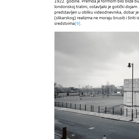
1922. godine. Premda je formom bilo bliže bun
londonskoj tratini, ostavljalo je gotički doja
predstavljen u obliku videodnevnika, dobar je
(slikarskog) realizma ne moraju brusiti i širiti i
sredstvima
[9]
.