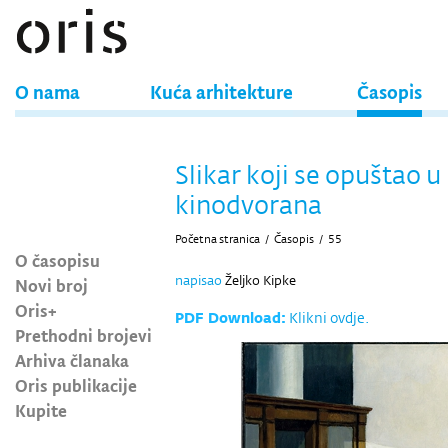
O nama
Kuća arhitekture
Časopis
Slikar koji se opuštao 
kinodvorana
Početna stranica
/
Časopis
/
55
O časopisu
napisao
Željko Kipke
Novi broj
Oris+
PDF Download:
Klikni ovdje.
Prethodni brojevi
Arhiva članaka
Oris publikacije
Kupite