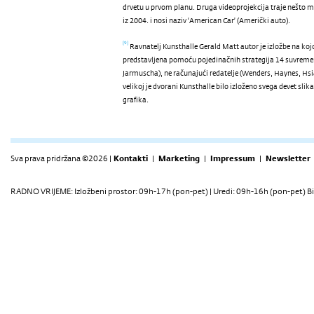
drvetu u prvom planu. Druga videoprojekcija traje nešto 
iz 2004. i nosi naziv ‘American Car’ (Američki auto).
Ravnatelj Kunsthalle Gerald Matt autor je izložbe na ko
[9]
predstavljena pomoću pojedinačnih strategija 14 suvremen
Jarmuscha), ne računajući redatelje (Wenders, Haynes, H
velikoj je dvorani Kunsthalle bilo izloženo svega devet slika
grafika.
Sva prava pridržana ©2026 |
Kontakti
|
Marketing
|
Impressum
|
Newsletter
RADNO VRIJEME: Izložbeni prostor: 09h-17h (pon-pet) | Uredi: 09h-16h (pon-pet) Bi