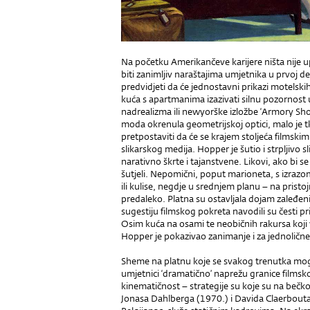
Na početku Amerikančeve karijere ništa nije up
biti zanimljiv naraštajima umjetnika u prvoj d
predvidjeti da će jednostavni prikazi motelskih 
kuća s apartmanima izazivati silnu pozornost u
nadrealizma ili newyorške izložbe ‘Armory Sh
moda okrenula geometrijskoj optici, malo je 
pretpostaviti da će se krajem stoljeća filmski
slikarskog medija. Hopper je šutio i strpljivo s
narativno škrte i tajanstvene. Likovi, ako bi se
šutjeli. Nepomični, poput marioneta, s izraz
ili kulise, negdje u srednjem planu – na pristojn
predaleko. Platna su ostavljala dojam zaleđenih
sugestiju filmskog pokreta navodili su česti pri
Osim kuća na osami te neobičnih rakursa koji vi
Hopper je pokazivao zanimanje i za jednolične
Sheme na platnu koje se svakog trenutka mog
umjetnici ‘dramatično’ naprežu granice films
kinematičnost – strategije su koje su na beč
Jonasa Dahlberga (1970.) i Davida Claerbouta