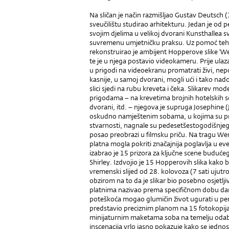
Na sličan je način razmišljao Gustav Deutsch 
sveučilištu studirao arhitekturu. Jedan je o
svojim djelima u velikoj dvorani Kunsthallea s
suvremenu umjetničku praksu. Uz pomoć tehni
rekonstruirao je ambijent Hopperove slike ‘Wes
te je u njega postavio videokameru. Prije ulaza 
u prigodi na videoekranu promatrati živi, ne
kasnije, u samoj dvorani, mogli ući i tako na
slici sjedi na rubu kreveta i čeka. Slikarev mo
prigodama – na krevetima brojnih hotelskih s
dvorani, itd. – njegova je supruga Josephine (J
oskudno namještenim sobama, u kojima su proz
stvarnosti, nagnale su pedesetšestogodišnje
posao preobrazi u filmsku priču. Na tragu W
platna mogla pokriti značajnija poglavlja u ev
izabrao je 15 prizora za ključne scene budućeg 
Shirley. Izdvojio je 15 Hopperovih slika kako bi
vremenski slijed od 28. kolovoza (7 sati ujutro
obzirom na to da je slikar bio posebno osjetlji
platnima nazivao prema specifičnom dobu dana i
poteškoća mogao glumičin život ugurati u peri
predstavio preciznim planom na 15 fotokopija 
minijaturnim maketama soba na temelju oda
inscenacija vrlo jasno pokazuje kako se jednos