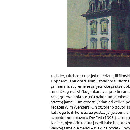
Dakako, Hitchcock nije jedini redatelj ili filmsk
Hopperovu rekonstruiranu stvarnost. Izložba
primjerima suvremene umjetničke prakse poka
američkog realističkog slikarstva, prakticiran 
rata, gotovo pola stoljeća nakon umjetnikove
strategijama u umjetnosti. Jedan od velikih po
redatelj Wim Wenders. On otvoreno govori kako
kataloga te ih koristio za postavljanje scena u
svojedobno objavio u Die Zeit (1996.), a koji
izložbe, njemački redatelj tvrdi kako bi gotovo 
velikog filma o Americi – svaki na početku no