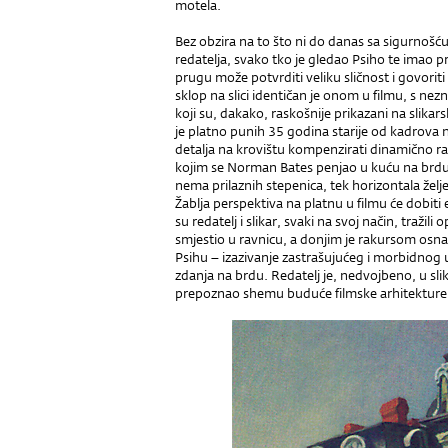
motela.
Bez obzira na to što ni do danas sa sigurnošću
redatelja, svako tko je gledao Psiho te imao 
prugu može potvrditi veliku sličnost i govorit
sklop na slici identičan je onom u filmu, s ne
koji su, dakako, raskošnije prikazani na slika
je platno punih 35 godina starije od kadrova
detalja na krovištu kompenzirati dinamično 
kojim se Norman Bates penjao u kuću na brdu 
nema prilaznih stepenica, tek horizontala želj
Žablja perspektiva na platnu u filmu će dobiti
su redatelj i slikar, svaki na svoj način, tražili
smjestio u ravnicu, a donjim je rakursom osnaži
Psihu – izazivanje zastrašujućeg i morbidno
zdanja na brdu. Redatelj je, nedvojbeno, u sl
prepoznao shemu buduće filmske arhitekture