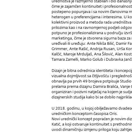
uredništva je razmjerno stabilan i dio današnj
čime je zajamčen kontinuitet i profesionalnos
postepeno popunjava i sa novim članovima mla
heterogen u preferencijama i interesima. U k
kolektivni proizvod a metoda rada uredništva 
prilozima kao i na ravnomjernoj podjeli odgov
potpuno je profesionalizirana u području izvrš
marketinga, čime je stvorena sigurna baza za
uređivali ili uređuju: Ante Nikša Bilić, Damir Fa
Grimmer, Ante Rašić, Andrija Rusan, Urša Kom
Kalčić, Maroje Mrduljaš, Ana Šilović, Alan Kos
Tamara Zamelli, Marko Golub i Dubravka Janči
Dizajn je bitna odrednica identiteta i koncepci
vizualna dojmljivost sa čitljivošću i pregledno
obnavlja pa prvih 49 brojeva potpisuje Studio 
prelama prema dizajnu Damira Bralića, Vanje Cu
organiziran i pozivni natječaj na kojem je sudj
dizajnerskih studija kako bi se dobilo najprikla
U 2018. godinu, u kojoj obilježavamo dvadese
uredničkim konceptom časopisa Oris.
Novi urednički koncept popraćen je novim diza
Katić, a koji ostvaruje kontinuitet s prethodn
uvodi dinamičniju izmjenu priloga koju zahtj