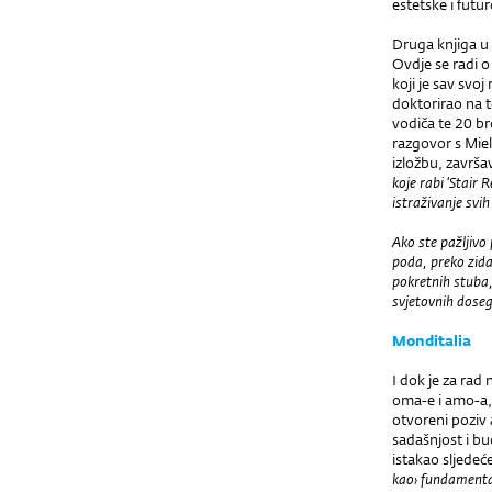
estetske i futu
Druga knjiga u 
Ovdje se radi 
koji je sav svoj
doktorirao na 
vodi
č
a te 20 b
razgovor s Mie
izložbu, završa
koje rabi ‘Stair
istraživanje svi
Ako ste pa
žljivo 
poda, preko zida
pokretnih stuba,
svjetovnih doseg
Monditalia
I dok je za rad 
oma-e i amo-a, 
otvoreni poziv 
sadašnjost i b
istakao sljede
ć
kao
‹
fundament