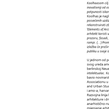
Koolhaasom cilj n
inovativniji od o
potpunosti iskor
Koolhas je nagl
posvećenih uzdiz
rekonstruirati zb
‘Elements of Arc
arhitekt koristi 
prozoru, fasadi,
rampi.
(...)
Proma
izložba će proši
publiku u svoje i
U jednom od po
svog ureda amo 
berlinskoj Neue
intelektualac
. K
bavio novinarst
Associationu u
and Urban Stud
i amo-a, harvar
Razvojna linija
arhitekture i d
anarhistično-n
mijenjanje arhi