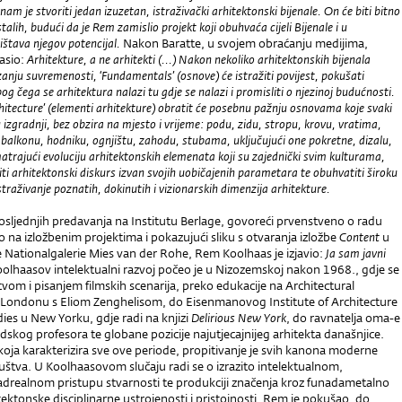
am je stvoriti jedan izuzetan, istraživački arhitektonski bijenale. On će biti bitno
stalih, budući da je Rem zamislio projekt koji obuhvaća cijeli Bijenale i u
ištava njegov potencijal.
Nakon Baratte, u svojem obraćanju medijima,
asio:
Arhitekture, a ne arhitekti (...)
Nakon nekoliko arhitektonskih bijenala
anju suvremenosti, ‘Fundamentals’ (osnove) će istražiti povijest, pokušati
og čega se arhitektura nalazi tu gdje se nalazi i promisliti o njezinoj budućnosti.
hitecture’ (elementi arhitekture) obratit će posebnu pažnju osnovama koje svaki
u izgradnji, bez obzira na mjesto i vrijeme: podu, zidu, stropu, krovu, vratima,
 balkonu, hodniku, ognjištu, zahodu, stubama, uključujući one pokretne, dizalu,
trajući evoluciju arhitektonskih elemenata koji su zajednički svim kulturama,
riti arhitektonski diskurs izvan svojih uobičajenih parametara te obuhvatiti široku
straživanje poznatih, dokinutih i vizionarskih dimenzija arhitekture.
sljednjih predavanja na Institutu Berlage, govoreći prvenstveno o radu
na izložbenim projektima i pokazujući sliku s otvaranja izložbe
Content
u
 Nationalgalerie Mies van der Rohe, Rem Koolhaas je izjavio:
Ja sam javni
oolhaasov intelektualni razvoj počeo je u Nizozemskoj nakon 1968., gdje se
vom i pisanjem filmskih scenarija, preko edukacije na Architectural
 Londonu s Eliom Zenghelisom, do Eisenmanovog Institute of Architecture
ies u New Yorku, gdje radi na knjizi
Delirious New York
, do ravnatelja oma-e
dskog profesora te globane pozicije najutjecajnijeg arhitekta današnjice.
 koja karakterizira sve ove periode, propitivanje je svih kanona moderne
ruštva. U Koolhaasovom slučaju radi se o izrazito intelektualnom,
adrealnom pristupu stvarnosti te produkciji značenja kroz funadametalno
tektonske disciplinarne ustrojenosti i pristojnosti. Rem je pokušao, do