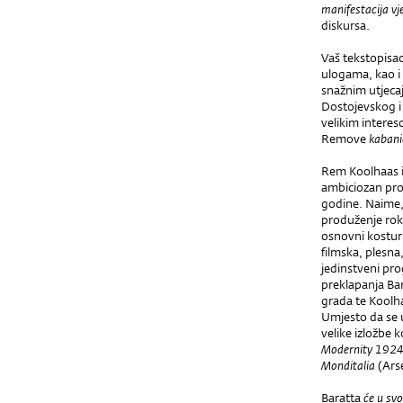
manifestacija vj
diskursa.
Vaš tekstopisac
ulogama, kao i
snažnim utjeca
Dostojevskog i
velikim interes
Remove
kabani
Rem Koolhaas i 
ambiciozan pr
godine. Naime,
produženje roka
osnovni kostur
filmska, plesna,
jedinstveni pr
preklapanja Bar
grada te Koolha
Umjesto da se 
velike izložbe 
Modernity 192
Monditalia
(Arse
Baratta
ć
e u svo