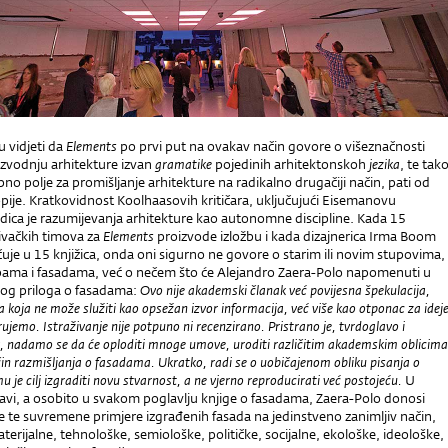
u vidjeti da
Elements
po prvi put na ovakav način govore o višeznačnosti
izvodnju arhitekture izvan
gramatike
pojedinih arhitektonskoh
jezika
, te tak
pno polje za promišljanje arhitekture na radikalno drugačiji način, pati od
pije. Kratkovidnost Koolhaasovih kritičara, uključujući Eisemanovu
dica je razumijevanja arhitekture kao autonomne discipline. Kada 15
iva
č
kih timova za
Elements
proizvode izložbu i kada dizajnerica Irma Boom
č
uje u 15 knjižica, onda oni sigurno ne govore o starim ili novim stupovima,
ama i fasadama, već o ne
č
em što
ć
e Alejandro Zaera-Polo napomenuti u
vog priloga o fasadama:
Ovo nije akademski članak već povijesna špekulacija,
ja koja ne može služiti kao opsežan izvor informacija, već više kao otponac za idej
rujemo. Istraživanje nije potpuno ni recenzirano. Pristrano je, tvrdoglavo i
k, nadamo se da će oploditi mnoge umove, uroditi različitim akademskim oblicima
ačin razmišljanja o fasadama. Ukratko, radi se o uobičajenom obliku pisanja o
u je cilj izgraditi novu stvarnost, a ne vjerno reproducirati već postojeću.
U
tavi, a osobito u svakom poglavlju knjige o fasadama, Zaera-Polo donosi
e te suvremene primjere izgrađenih fasada na jedinstveno zanimljiv na
č
in,
aterijalne, tehnološke, semiološke, politi
č
ke, socijalne, ekološke, ideološke,