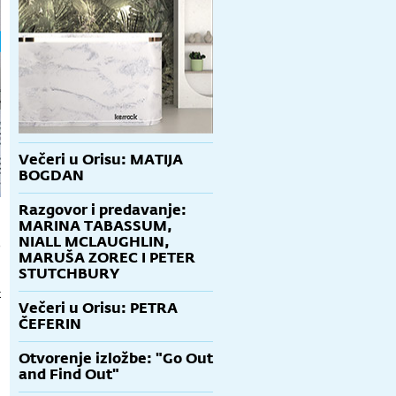
Večeri u Orisu: MATIJA
BOGDAN
Razgovor i predavanje:
MARINA TABASSUM,
NIALL MCLAUGHLIN,
o
MARUŠA ZOREC I PETER
STUTCHBURY
t
Večeri u Orisu: PETRA
ČEFERIN
Otvorenje izložbe: "Go Out
and Find Out"