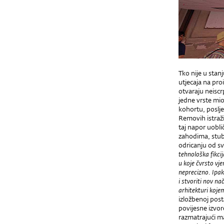
Tko nije u stanj
utjecaja na pro
otvaraju neiscr
jedne vrste mio
kohortu, poslje
Removih istraž
taj napor uobli
zahodima, stub
odricanju od s
tehnološka fikci
u koje čvrsto vje
neprecizno. Ipa
i stvoriti nov n
arhitekturi kojem
izložbenoj pos
povijesne izvor
razmatraju
ć
i m