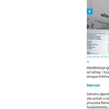
Elements of Arc
[1]
Manifestacija vj
od ružnog. I to 
dosegne kritična
Bijenale
Začudnu ljepot
vita activa
) u ra
prisustva Rema
Fundamentalsa