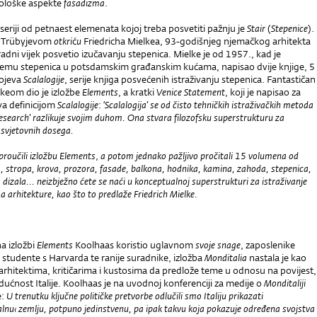
rološke aspekte
fasadizma
.
seriji od petnaest elemenata kojoj treba posvetiti pažnju je
Stair
(
Stepenice
).
o Trübyjevom
otkri
ć
u
Friedricha Mielkea, 93-godišnjeg njema
č
kog arhitekta
 radni vijek posvetio izu
č
avanju stepenica. Mielke je od 1957., kad je
temu stepenica u potsdamskim gra
đ
anskim ku
ć
ama, napisao dvije knjige, 5
rojeva
Scalalogije
, serije knjiga posve
ć
enih istraživanju stepenica. Fantasti
č
an
lkeom dio je izložbe
Elements
, a kratki
Venice Statement
, koji je napisao za
va definicijom
Scalalogije
:
‘Scalalogija’ se od čisto tehničkih istraživačkih metoda
 Research’ razlikuje svojim duhom. Ona stvara filozofsku superstrukturu za
h svjetovnih dosega.
proučili izlo
žbu
Elements
,
a potom jednako pa
žljivo pro
č
itali 15 volumena od
, stropa, krova, prozora, fasade, balkona, hodnika, kamina, zahoda, stepenica,
 dizala...
neizbje
žno
ć
ete se na
ć
i u konceptualnoj superstrukturi za istra
živanje
a arhitekture, kao što to predlaže Friedrich Mielke.
na izložbi
Elements
Koolhaas koristio uglavnom
svoje snage
, zaposlenike
studente s Harvarda te ranije suradnike, izložba
Monditalia
nastala je kao
arhitektima, kriti
č
arima i kustosima da predlože teme u odnosu na povijest,
udu
ć
nost Italije. Koolhaas je na uvodnoj konferenciji za medije o
Monditaliji
e:
U trenutku ključne političke pretvorbe odlu
č
ili smo Italiju prikazati
alnu
›
zemlju, potpuno jedinstvenu, pa ipak takvu koja pokazuje određena svojstva