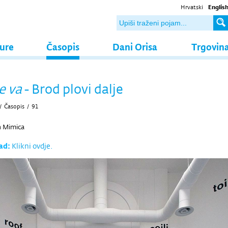
Hrvatski
Englis
ture
Časopis
Dani Orisa
Trgovin
e va
- Brod plovi dalje
/
Časopis
/
91
n Mimica
ad:
Klikni ovdje.