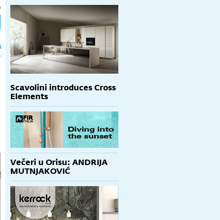
h
a
Scavolini introduces Cross
Elements
Večeri u Orisu: ANDRIJA
MUTNJAKOVIĆ