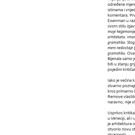
određene mjere
istinama i vrij
komentara. Prvi
Eisenman u raz
svom stilu izjav
moje hegemonije,
arhitekata. Imam
gramatika. Stog
meni nedostaje (
gramatiku.
Ova 
Bijenala samo 
biti u stanju gri
pojedini kritičari
Iako je većina k
stvarno poznaje
kroz primarno k
Remove vlastite 
naravno, nije sl
Usprkos kritik
u Veneciji, ali
je arhitektura 
otvorio novu st
stvarnosti.