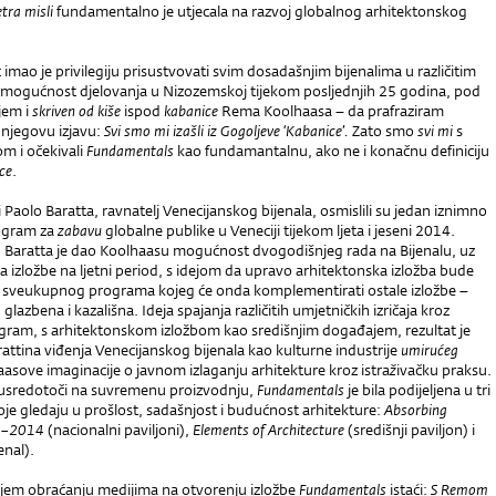
etra misli
fundamentalno je utjecala na razvoj globalnog arhitektonskog
 imao je privilegiju prisustvovati svim dosadašnjim bijenalima u različitim
 mogućnost djelovanja u Nizozemskoj tijekom posljednjih 25 godina, pod
jem i
skriven od kiše
ispod
kabanice
Rema Koolhaasa – da prafraziram
 njegovu izjavu:
Svi smo mi izašli iz Gogoljeve ‘Kabanice’.
Zato smo
svi mi
s
om i očekivali
Fundamentals
kao fundamantalnu, ako ne i konačnu definiciju
ce
.
Paolo Baratta, ravnatelj Venecijanskog bijenala, osmislili su jedan iznimno
ogram za
zabavu
globalne publike u Veneciji tijekom ljeta i jeseni 2014.
 Baratta je dao Koolhaasu mogućnost dvogodišnjeg rada na Bijenalu, uz
 izložbe na ljetni period, s idejom da upravo arhitektonska izložba bude
 sveukupnog programa kojeg će onda komplementirati ostale izložbe –
 glazbena i kazališna. Ideja spajanja različitih umjetničkih izričaja kroz
ogram, s arhitektonskom izložbom kao središnjim događajem, rezultat je
attina viđenja Venecijanskog bijenala kao kulturne industrije
umirućeg
asove imaginacije o javnom izlaganju arhitekture kroz istra
ž
ivačku praksu.
usredotoči na suvremenu proizvodnju,
Fundamentals
je bila podijeljena u tri
koje gledaju u prošlost, sadašnjost i budućnost arhitekture:
Absorbing
4–2014
(nacionalni paviljoni),
Elements
of Architecture
(središnji paviljon) i
nal).
jem obraćanju medijima na otvorenju izložbe
Fundamentals
istaći:
S Remom