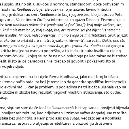
 i uspio, stalno biti u sukobu s normom, standardom, opće prihvaćenim
ednostima.
Koolhaasov
bijenale očekivano je izazvao lavinu kritičkih
 koji je deklarirao
smrt Koolhaasa
te kraj njegove ere, bio je upravo Peter
govoru s Valentinom Ciuffi za internetski magazin Dezeen. Eisenman je u
io
: Rem Koolhaas prikazuje Bijenale kao ‘la fine’ (‘kraj’): kraj moje karijere, kraj
 kraj moje mitologije, kraj svega, kraj arhitekture. Jer (na bijenalu) nemamo
o izvedbe, filmove, videoprojekcije, imamo svega osim arhitekture. Svaki je jezik
a, ako
ć
emo
arhitekturu smatrati jezikom, ‘elementi’ nisu važni. Dakle, ono što
u ovoj predstavi), a namjerno nedostaje, jest gramatika. Koolhaas ne vjeruje u
kritika ima jednu osnovu pogrešku, a to je da atribuira kvalitetu cijelog
jednom čovjeku, kojeg se izdiže na nivo poluboga pa kao takav ne bi trebao
ješiti ili što je još paradoksalnije, trebao bi govoriti i pokazivati što bi
 voljeli vidjeti.
ritika usmjereno na lik i djelo Rema Koolhaasa, jako mali broj kritičara
 Remov način rada, za koji je temeljno da generira specifičnu inteligenciju
olektivni rad. Sličan je problem i s pogledima na tri izložbe Bijenala kao na
izložbe ili izložbe kao rezultat njegovih vlastitih istraživanja, što ovdje,
učaj.
ama, siguran sam da će izložba
Fundamentals
biti zapisana u povijesti bijenala
 i u povijest arhitekture, kao prijeloman i iznimno važan događaj. Ne zato što
ostala bez
gramatike
, a Rem proglasio
kraj svega
, već zato jer je Koolhaas
ranicu za raspravu o utjecaju arhitekture na prizvodnju društvene