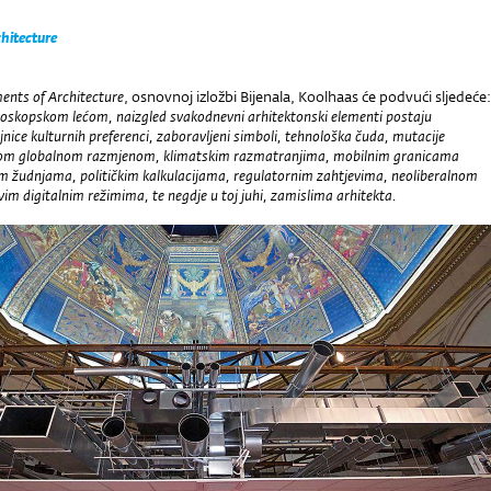
hitecture
ents of Architecture
, osnovnoj izložbi Bijenala, Koolhaas će podvući sljedeće:
oskopskom lećom, naizgled svakodnevni arhitektonski elementi postaju
jnice kulturnih preferenci, zaboravljeni simboli, tehnološka čuda, mutacije
ačom globalnom razmjenom, klimatskim razmatranjima, mobilnim granicama
m žudnjama, političkim kalkulacijama, regulatornim zahtjevima, neoliberalnom
m digitalnim režimima, te negdje u toj juhi, zamislima arhitekta.