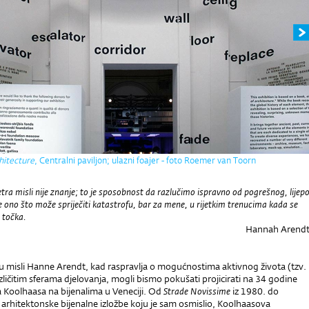
hitecture
, Centralni paviljon; ulazni foajer - foto Roemer van Toorn
etra misli nije znanje; to je sposobnost da razlučimo ispravno od pogrešnog, lijep
je ono što može spriječiti katastrofu, bar za mene, u rijetkim trenucima kada se
 točka.
Hannah Arend
u misli Hanne Arendt, kad raspravlja o mogućnostima aktivnog života (tzv.
zli
č
itim sferama djelovanja, mogli bismo pokušati projicirati na 34 godine
 Koolhaasa na bijenalima u Veneciji. Od
Strade Novissime
iz 1980. do
, arhitektonske bijenalne izložbe koju je sam osmislio, Koolhaasova