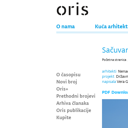
O nama
Kuća arhitek
Sačuvan
Početna stranica
arhitekti
Nenad 
O časopisu
projekt
Državni 
Novi broj
napisala
Vera 
Oris+
PDF Downlo
Prethodni brojevi
Arhiva članaka
Oris publikacije
Kupite