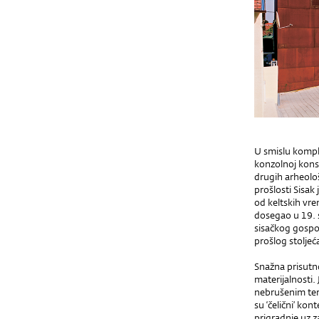
U smislu komple
konzolnoj konst
drugih arheološ
prošlosti Sisak 
od keltskih vre
dosegao u 19. 
sisačkog gospod
prošlog stoljeć
Snažna prisutno
materijalnosti.
nebrušenim tera
su ‘čelični’ ko
prigradnje uz 