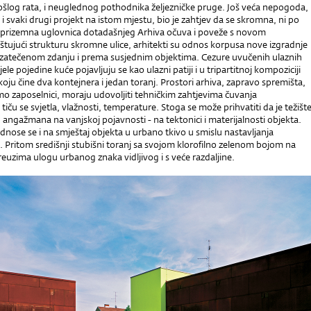
rošlog rata, i neuglednog pothodnika željezničke pruge. Još veća nepogoda,
a i svaki drugi projekt na istom mjestu, bio je zahtjev da se skromna, ni po
prizemna uglovnica dotadašnjeg Arhiva očuva i poveže s novom
štujući strukturu skromne ulice, arhitekti su odnos korpusa nove izgradnje
 zatečenom zdanju i prema susjednim objektima. Cezure uvučenih ulaznih
jele pojedine kuće pojavljuju se kao ulazni patiji i u tripartitnoj kompoziciji
oju čine dva kontejnera i jedan toranj. Prostori arhiva, zapravo spremišta,
mo zaposelnici, moraju udovoljiti tehničkim zahtjevima čuvanja
iču se svjetla, vlažnosti, temperature. Stoga se može prihvatiti da je težišt
angažmana na vanjskoj pojavnosti - na tektonici i materijalnosti objekta.
nose se i na smještaj objekta u urbano tkivo u smislu nastavljanja
 Pritom središnji stubišni toranj sa svojom klorofilno zelenom bojom na
preuzima ulogu urbanog znaka vidljivog i s veće razdaljine.