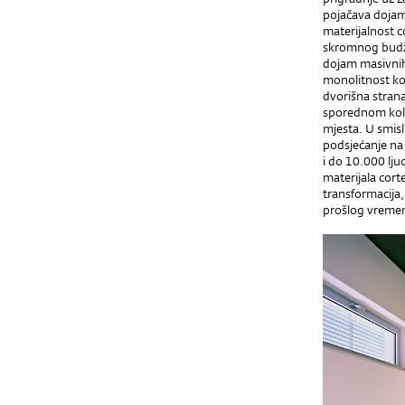
pojačava dojam 
materijalnost c
skromnog budžet
dojam masivnih
monolitnost ko
dvorišna strana
sporednom kolos
mjesta. U smisl
podsjećanje na 
i do 10.000 lju
materijala cor
transformacija,
prošlog vremen