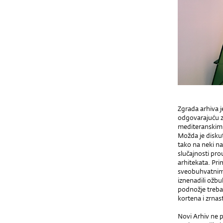
Zgrada arhiva j
odgovarajuću za
mediteranskim e
Možda je diskut
tako na neki n
slučajnosti pr
arhitekata. Pri
sveobuhvatnim 
iznenadili ožbuk
podnožje trebal
kortena i zrnas
Novi Arhiv ne p