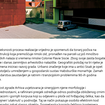
ksnosti procesa realizacije vrijedno je spomenuti da toranj počiva na
rukciji koja premošćuje rimski zid, pronađen na parceli uz još mnoštvo
kih nalaza iz vremena rimske Colonie Flavie Siscie. Zbog svoje zaista bogat
je i danas zanimljivo arheološko nalazište. Geografski položaj na tri rijeke je
mena inicirao razvoj grada. Urbano značenje koje ima u antici Sisak je opet
stoljeću umreženjem u gospodarski sustav Habsburške monarhije. Zamah
arstva zaustavljen je ratnim i tranzicijskim problemima 90-ih godina
a.
st zgrade Arhiva uvjetovana je sinergijom njene morfologije i
 Jednostavni, a rafinirani presjek određuje odnos podnožja obloženog crnim
com i gornjih korpusa koji su odjeveni u ploče od hrđajućeg čelika; kao da
ntejneri ‘utaknuti’ u podnožje. Taj se način pokazuje osobito efektnim kod
zapadni zabat starog objekta. Trometarska konzola čeličnog kontejnera