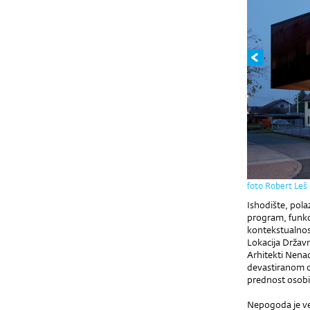
foto Robert Leš
Ishodište, pola
program, funkci
kontekstualnost
Lokacija Državn
Arhitekti Nena
devastiranom o
prednost osobin
Nepogoda je već