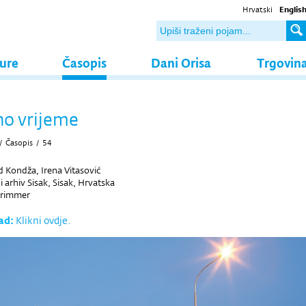
Hrvatski
Englis
ture
Časopis
Dani Orisa
Trgovin
o vrijeme
/
Časopis
/
54
Kondža, Irena Vitasović
arhiv Sisak, Sisak, Hrvatska
Grimmer
ad:
Klikni ovdje.