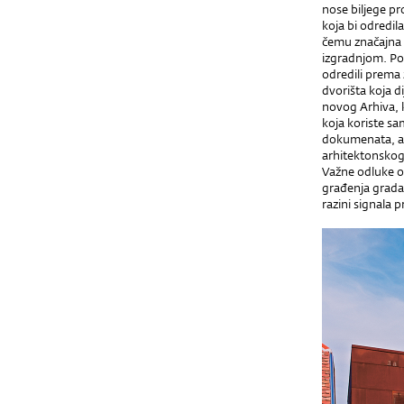
nose biljege p
koja bi odredil
čemu značajna 
izgradnjom. Po
odredili prema
dvorišta koja di
novog Arhiva, k
koja koriste sa
dokumenata, a t
arhitektonskog 
Važne odluke od
građenja grada.
razini signala 