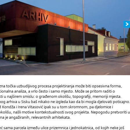
zna točka uzbudljivog procesa projektiranja može biti opsesivna forma,
onalna analiza, a vrlo često i samo mjesto. Može se pritom raditi o
i u najširem smislu: o građenom okolišu, topografiji, memoriji mjesta.
og arhiva u Sisku baš nikako ne izgleda kao da bi mogla djelovati poticajno
d Kondža i Irena Vitasović ipak su u tom skromnom, pa djelomice i
kolišu, našli motive kontekstualnosti svog projekta. Nepogodu pretvoriti u
a je angažiranih, relevantnih arhitekata.
 sama parcela između ulice prizemnica i jednokatnica, od kojih neke još