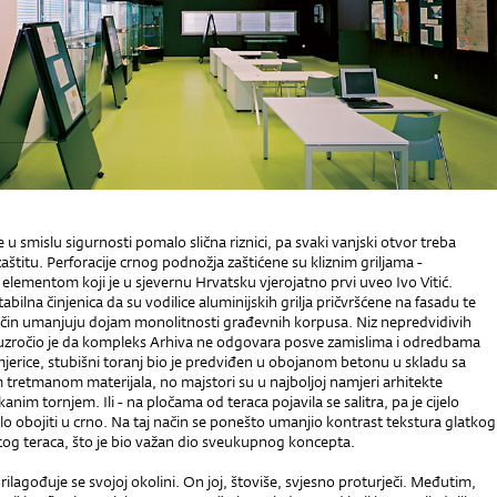
e u smislu sigurnosti pomalo slična riznici, pa svaki vanjski otvor treba
štitu. Perforacije crnog podnožja zaštićene su kliznim griljama -
lementom koji je u sjevernu Hrvatsku vjerojatno prvi uveo Ivo Vitić.
abilna činjenica da su vodilice aluminijskih grilja pričvršćene na fasadu te
ačin umanjuju dojam monolitnosti građevnih korpusa. Niz nepredvidivih
ouzročio je da kompleks Arhiva ne odgovara posve zamislima i odredbama
mjerice, stubišni toranj bio je predviđen u obojanom betonu u skladu sa
tretmanom materijala, no majstori su u najboljoj namjeri arhitekte
anim tornjem. Ili - na pločama od teraca pojavila se salitra, pa je cijelo
o obojiti u crno. Na taj način se ponešto umanjio kontrast tekstura glatkog
tog teraca, što je bio važan dio sveukupnog koncepta.
rilagođuje se svojoj okolini. On joj, štoviše, svjesno proturječi. Međutim,