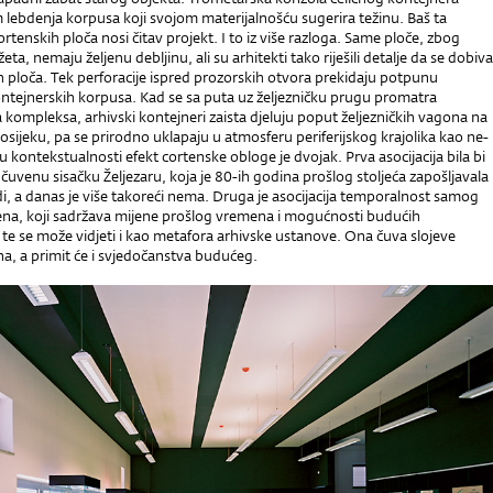
lebdenja korpusa koji svojom materijalnošću sugerira težinu. Baš ta
ortenskih ploča nosi čitav projekt. I to iz više razloga. Same ploče, zbog
a, nemaju željenu debljinu, ali su arhitekti tako riješili detalje da se dobiva
 ploča. Tek perforacije ispred prozorskih otvora prekidaju potpunu
ntejnerskih korpusa. Kad se sa puta uz željezničku prugu promatra
 kompleksa, arhivski kontejneri zaista djeluju poput željezničkih vagona na
ijeku, pa se prirodno uklapaju u atmosferu periferijskog krajolika kao ne-
u kontekstualnosti efekt cortenske obloge je dvojak. Prva asocijacija bila bi
čuvenu sisačku Željezaru, koja je 80-ih godina prošlog stoljeća zapošljavala
di, a danas je više takoreći nema. Druga je asocijacija temporalnost samog
tena, koji sadržava mijene prošlog vremena i mogućnosti budućih
 te se može vidjeti i kao metafora arhivske ustanove. Ona čuva slojeve
a, a primit će i svjedočanstva budućeg.