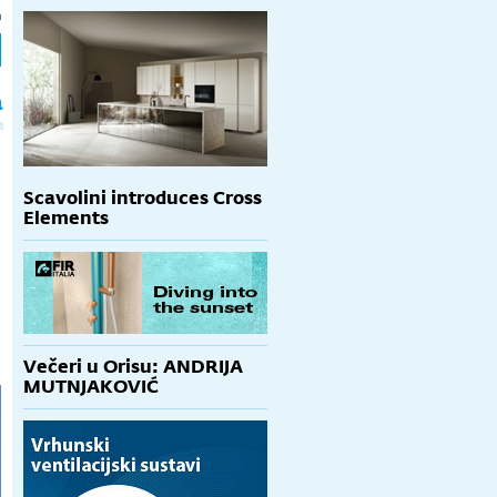
h
a
Scavolini introduces Cross
Elements
Večeri u Orisu: ANDRIJA
MUTNJAKOVIĆ