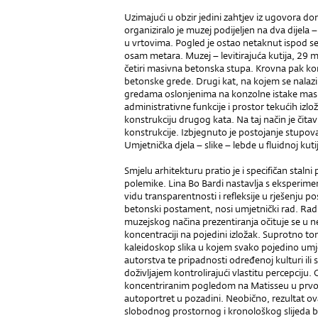
Uzimajući u obzir jedini zahtjev iz ugovora don
organiziralo je muzej podijeljen na dva dijela
u vrtovima. Pogled je ostao netaknut ispod 
osam metara. Muzej – levitirajuća kutija, 29 
četiri masivna betonska stupa. Krovna pak kon
betonske grede. Drugi kat, na kojem se nalaz
gredama oslonjenima na konzolne istake masiv
administrativne funkcije i prostor tekućih izl
konstrukciju drugog kata. Na taj način je čit
konstrukcije. Izbjegnuto je postojanje stupova 
Umjetnička djela – slike – lebde u fluidnoj kutiji
Smjelu arhitekturu pratio je i specifičan stalni
polemike. Lina Bo Bardi nastavlja s eksperimen
vidu transparentnosti i refleksije u rješenju p
betonski postament, nosi umjetnički rad. Ra
muzejskog načina prezentiranja očituje se u n
koncentraciji na pojedini izložak. Suprotno to
kaleidoskop slika u kojem svako pojedino umj
autorstva te pripadnosti određenoj kulturi ili 
doživljajem kontrolirajući vlastitu percepciju.
koncentriranim pogledom na Matisseu u prvo
autoportret u pozadini. Neobično, rezultat ov
slobodnog prostornog i kronološkog slijeda b