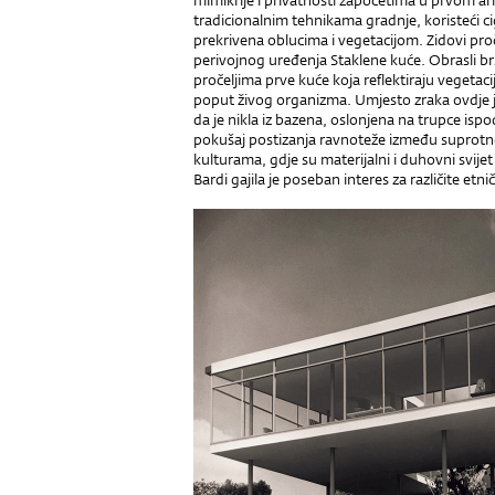
mimikrije i privatnosti započetima u prvom ar
tradicionalnim tehnikama gradnje, koristeći ci
prekrivena oblucima i vegetacijom. Zidovi proč
perivojnog uređenja Staklene kuće. Obrasli b
pročeljima prve kuće koja reflektiraju vegetaci
poput živog organizma. Umjesto zraka ovdje 
da je nikla iz bazena, oslonjena na trupce is
pokušaj postizanja ravnoteže između suprotno
kulturama, gdje su materijalni i duhovni svije
Bardi gajila je poseban interes za različite etni