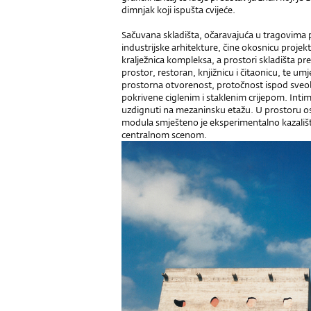
dimnjak koji ispušta cvijeće.
Sačuvana skladišta, očaravajuća u tragovima p
industrijske arhitekture, čine okosnicu projek
kralježnica kompleksa, a prostori skladišta pre
prostor, restoran, knjižnicu i čitaonicu, te um
prostorna otvorenost, protočnost ispod sveo
pokrivene ciglenim i staklenim crijepom. Intimn
uzdignuti na mezaninsku etažu. U prostoru o
modula smješteno je eksperimentalno kazališ
centralnom scenom.