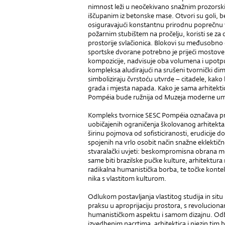
nimnost leži u neočekivano snažnim prozorsk
iščupanim iz betonske mase. Otvori su goli, b
osiguravajući konstantnu prirodnu poprečnu ve
požarnim stubištem na pročelju, koristi se za
prostorije svlačionica. Blokovi su međusobno
sportske dvorane potrebno je prijeći mostove.
kompozicije, nadvisuje oba vo­lu­mena i upotpun
kompleksa aludirajući na srušeni tvornički dim
simboliziraju čvrstoću utvrde – citadele, kako b
grada i mjesta napada. Kako je sa­ma arhitektic
Pompéia bude ružnija od Muzeja moderne umj
Kompleks tvornice SESC Pompéia označava pri
uobičajenih ogra­ničenja školovanog arhitekta
širinu pojmova od sofisticiranosti, erudicije 
spojenih na vrlo osobit način snažne eklektične
stvaralački uvjeti: beskompromisna obrana mod
same biti brazilske pučke kulture, arhitektur
radikalna humanistička borba, te točke kon­teks
nika s vlastitom kulturom.
Odlukom postavljanja vlastitog studija in sit
praksu u aproprijaciju prostora, s revolucion
humanističkom aspektu i samom dizajnu. Odbij
izvedbenim nacrtima, arhitektica i njezin tim 