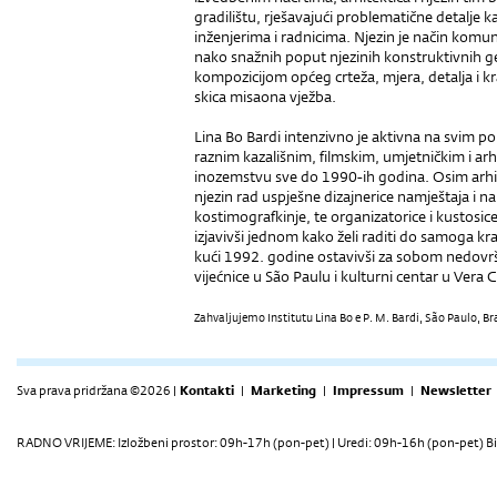
gradilištu, rješavajući problematične detalje ka
inženjerima i radnicima. Njezin je način komunic
nako snažnih poput njezinih konstruktivnih ges
kompozicijom općeg crteža, mjera, detalja i k
skica misaona vježba.
Lina Bo Bardi intenzivno je aktivna na svim po
raznim kazališnim, filmskim, umjetničkim i arh
inozemstvu sve do 1990-ih godina. Osim arhit
njezin rad uspješne dizajnerice namještaja i na
kostimografkinje, te organizatorice i kustosic
izjavivši jednom kako želi raditi do samoga kra
kući 1992. godine ostavivši za sobom nedovr
vijećnice u São Paulu i kulturni centar u Vera 
Zahvaljujemo Institutu Lina Bo e P. M. Bardi, São Paulo, B
Sva prava pridržana ©2026 |
Kontakti
|
Marketing
|
Impressum
|
Newsletter
RADNO VRIJEME: Izložbeni prostor: 09h-17h (pon-pet) | Uredi: 09h-16h (pon-pet) Bi