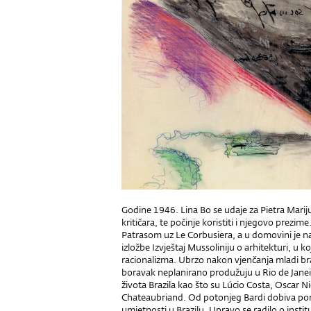
Godine 1946. Lina Bo se udaje za Pietra Marij
kritičara, te počinje koristiti i njegovo prezim
Patrasom uz Le Corbusiera, a u domovini je n
izložbe Izvještaj Mussoliniju o arhitekturi, u 
racionalizma. Ubrzo nakon vjenčanja mladi br
boravak neplanirano produžuju u Rio de Janei
života Brazila kao što su Lúcio Costa, Oscar 
Chateaubriand. Od potonjeg Bardi dobiva pon
umjetnosti u Brazilu. Upravo se radilo o instituci