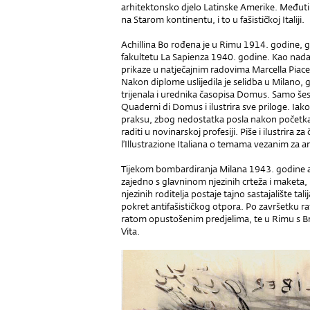
arhitektonsko djelo Latinske Amerike. Međutim
na Starom kontinentu, i to u fašističkoj Italiji.
Achillina Bo rođena je u Rimu 1914. godine, g
fakultetu La Sapienza 1940. godine. Kao nadar
prikaze u natječajnim radovima Marcella Piac
Nakon diplome uslijedila je selidba u Milano, 
trijenala i urednika časopisa Domus. Samo še
Quaderni di Domus i ilustrira sve priloge. Iako
praksu, zbog nedostatka posla nakon početka 2
raditi u novinarskoj profesiji. Piše i ilustrira z
l’Illustrazione Italiana o temama vezanim za arh
Tijekom bombardiranja Milana 1943. godine arh
zajedno s glav­ninom njezinih crteža i maketa, 
njezinih roditelja postaje tajno sastajalište tal
pokret antifašističkog otpora. Po završetku rat
ratom opustošenim predjelima, te u Rimu s Br
Vita.