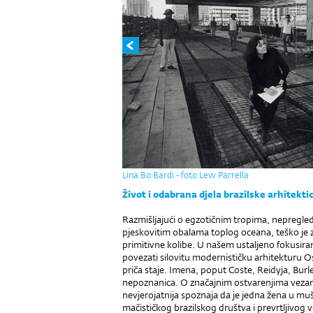
Lina Bo Bardi - foto Lew Parrella
Život i odabrana djela brazilske arhitekti
Razmišljajući o egzotičnim tropima, nepregle
pjeskovitim obalama toplog oceana, teško je z
primitivne kolibe. U našem ustaljeno fokusi
povezati silovitu modernističku arhitekturu Osc
priča staje. Imena, poput Coste, Reidyja, Burl
nepoznanica. O značajnim ostvarenjima vezan
nevjerojatnija spoznaja da je jedna žena u m
mačističkog brazilskog društva i prevrtljivog 