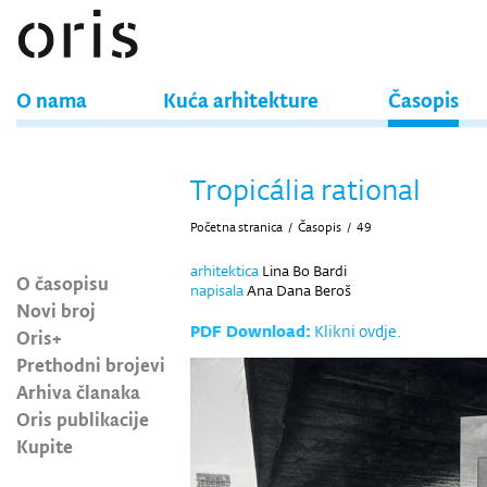
O nama
Kuća arhitekture
Časopis
Tropicália rational
Početna stranica
/
Časopis
/
49
arhitektica
Lina Bo Bardi
O časopisu
napisala
Ana Dana Beroš
Novi broj
PDF Download:
Klikni ovdje.
Oris+
Prethodni brojevi
Arhiva članaka
Oris publikacije
Kupite