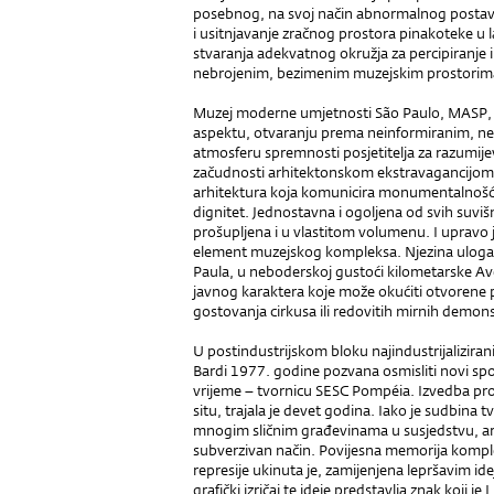
posebnog, na svoj način abnormalnog postava. 
i usitnjavanje zračnog prostora pinakoteke u lab
stvaranja adekvatnog okružja za percipiranje 
nebrojenim, bezimenim muzejskim prostorima b
Muzej moderne umjetnosti São Paulo, MASP, 
aspektu, otvaranju prema neinformiranim, nepr
atmosferu spremnosti posjetitelja za razumijev
začudnosti arhitektonskom ekstravagancijom u
arhitektura koja komunicira monumentalnošću
dignitet. Jednostavna i ogoljena od svih suviš
prošupljena i u vlastitom volumenu. I upravo j
element muzejskog kompleksa. Njezina uloga
Paula, u neboderskoj gustoći kilometarske Ave
javnog karaktera koje može okućiti otvorene
gostovanja cirkusa ili redovitih mirnih demon
U postindustrijskom bloku najindustrijaliziran
Bardi 1977. godine pozvana osmisliti novi spo
vrijeme – tvornicu SESC Pompéia. Izvedba projekt
situ, trajala je devet godina. Iako je sudbina 
mnogim sličnim građevinama u susjedstvu, arhi
subverzivan način. Povijesna memorija kompl
represije ukinuta je, zamijenjena lepršavim ide
grafički izričaj te ideje predstavlja znak koji j