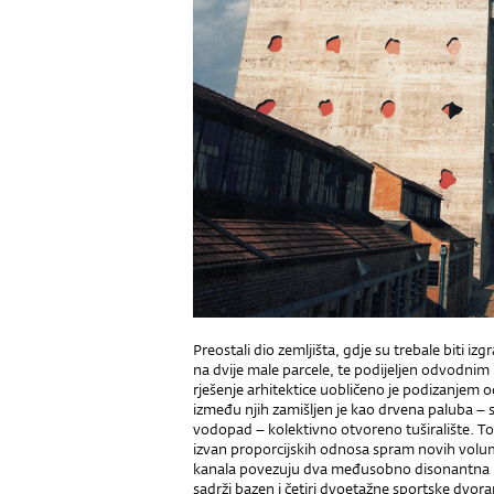
Preostali dio zemljišta, gdje su trebale biti i
na dvije male parcele, te podijeljen odvodnim
rješenje arhitektice uobličeno je podizanjem o
između njih zamišljen je kao drvena paluba – s
vodopad – kolektivno otvoreno tuširalište. To 
izvan pro­porcijskih odnosa spram novih vol
kanala povezuju dva me­đusobno disonantna b
sadrži bazen i četiri dvoetažne sportske dvo­