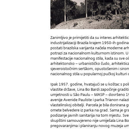
Zanimljivo je primijetiti da su interes arhitek
industrijalizaciji Brazila krajem 1950-ih godi
postati brazilska varijanta načela moderne arhi
potrazi za nacionalnom kulturnom istinom. U v
manifestacije nacionalnog stila, kada su sve oč
arhitektonsko – urbanističko čudo, arhitekti
sjeveroistočnim sertãom, opustošenim i sirom
nacionalnog stila u popularnoj pučkoj kulturi o
Ipak 1957. godine, hvatajući se u koštac s pol
vlastite države, Lina Bo Bardi započinje grad
umjetnosti u São Paulu – MASP – dovršeno 19
avenije Avenide Pauliste i parka Trianon nalazi
vlastelinskoj obitelji. Parcela je bila doniran
omete belvedere iz parka na grad. Sama je g
podizanje javnih sanitarija na tom mjestu. Sv
skupštini samouvjereno nije umiješala Lina B
pregovaranjima i planiranju novog muzeja um