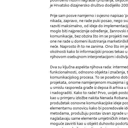
potvrđeno nizom nagrada i priznanja, uključivši
je Hrvatsko dizajnersko društvo dodijelilo 20
Prije sam posve namjerno i svjesno napisao ‘pro
nikada, zapravo, ne rade puki posao, nego sva
razviti maksimalno, od ideje do implementacije.
moglo biti najpreciznije određenje, žanrovski n
komunikacije, bez obzira što im se projekti neri
one ne rade u domeni ilustriranja marketinških
neće. Naprosto ih to ne zanima. Ono što im je 
okolnosti kako bi informacijski proces tekao u s
njihovom osebujnom interpretacijom i doživlj
Dva su ključna aspekta njihova rada: intermedi
funkcionalnosti, odnosno objekta i značenja, t
komunikacijskog procesa. To se posebno dob
projekata, onome namijenjenom muzejima i gale
u smislu rasporeda građe iz depoa ili arhiva u 
i nadograditi. Kako to rade? Prvo, uvijek post
kao u primjeru izložbe nakita Nenada Robana. 
produžetak osnovne komunikacijske ideje pos
elementarnu osnovicu kako bi posredovale idej
metodama, produžuju postav izvan zgrade u 
naglašavaju same elemente umjetničkih interv
moguće zaviriti kao u objekt duhovito podcrtav