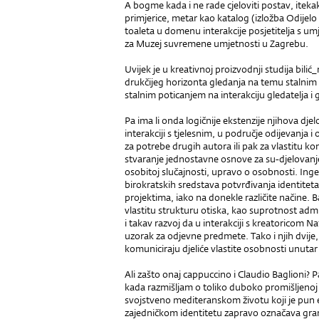
A bogme kada i ne rade cjeloviti postav, iteka
primjerice, metar kao katalog (izložba Odijelo k
toaleta u domenu interakcije posjetitelja s um
za Muzej suvremene umjetnosti u Zagrebu.
Uvijek je u kreativnoj proizvodnji studija bilić
drukčijeg horizonta gledanja na temu stalnim
stalnim poticanjem na interakciju gledatelja i
Pa ima li onda logičnije ekstenzije njihova dj
interakciji s tjelesnim, u područje odijevanja 
za potrebe drugih autora ili pak za vlastitu k
stvaranje jednostavne osnove za su-djelovanj
osobitoj slučajnosti, upravo o osobnosti. Inge
birokratskih sredstava potvrđivanja identiteta
projektima, iako na donekle različite načine. 
vlastitu strukturu otiska, kao suprotnost adm
i takav razvoj da u interakciji s kreatoricom Na
uzorak za odjevne predmete. Tako i njih dvije,
komuniciraju djeliće vlastite osobnosti unutar
Ali zašto onaj cappuccino i Claudio Baglioni? 
kada razmišljam o toliko duboko promišljenoj i 
svojstveno mediteranskom životu koji je pun 
zajedničkom identitetu zapravo označava gra