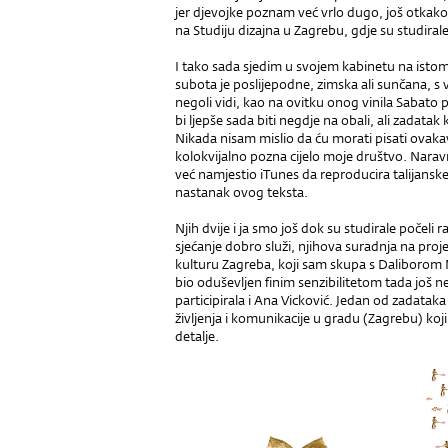
jer djevojke poznam već vrlo dugo, još otka
na Studiju dizajna u Zagrebu, gdje su studiral
I tako sada sjedim u svojem kabinetu na istom
subota je poslijepodne, zimska ali sunčana, s 
negoli vidi, kao na ovitku onog vinila Sabato
bi ljepše sada biti negdje na obali, ali zadata
Nikada nisam mislio da ću morati pisati ovakav 
kolokvijalno pozna cijelo moje društvo. Nara
već namjestio iTunes da reproducira talijansk
nastanak ovog teksta.
Njih dvije i ja smo još dok su studirale počeli 
sjećanje dobro služi, njihova suradnja na proj
kulturu Zagreba, koji sam skupa s Daliborom 
bio oduševljen finim senzibilitetom tada još n
participirala i Ana Vicković. Jedan od zadatak
življenja i komunikacije u gradu (Zagrebu) koj
detalje.