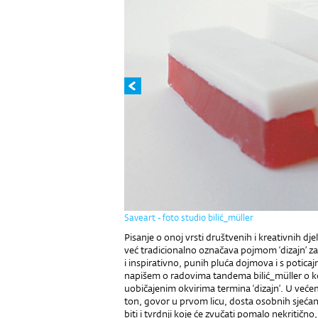
Saveart - foto studio bilić_müller
Pisanje o onoj vrsti društvenih i kreativnih dje
već tradicionalno označava pojmom ‘dizajn’ za
i inspirativno, punih pluća dojmova i s potica
napišem o radovima tandema bilić_müller o koji
uobičajenim okvirima termina ‘dizajn’. U većem
ton, govor u prvom licu, dosta osobnih sjećan
biti i tvrdnji koje će zvučati pomalo nekritično