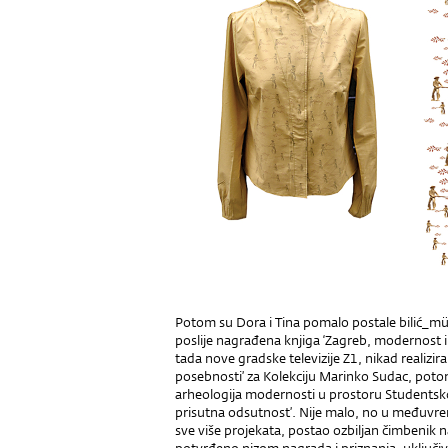
Potom su Dora i Tina pomalo postale bilić_müll
poslije nagrađena knjiga ‘Zagreb, modernost i
tada nove gradske televizije Z1, nikad realizira
posebnosti’ za Kolekciju Marinko Sudac, potom
arheologija modernosti u prostoru Studentskog
prisutna odsutnost’. Nije malo, no u međuvre
sve više projekata, postao ozbiljan čimbenik na