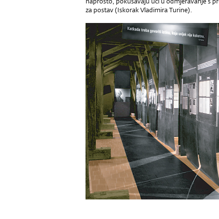
naprosto, pokušavaju ući u odmjeravanje s p
za postav (Iskorak Vladimira Turine).