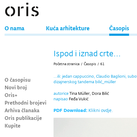
O nama
Kuća arhitekture
Časopis
Ispod i iznad crte...
Početna stranica
/
Časopis
/
61
...ili: jedan cappuccino, Claudio Baglioni, subo
O časopisu
dizajnerskog tandema bilić_müller
Novi broj
autorice
Tina Müller, Dora Bilić
Oris+
napisao
Feđa Vukić
Prethodni brojevi
Arhiva članaka
PDF Download:
Klikni ovdje.
Oris publikacije
Kupite