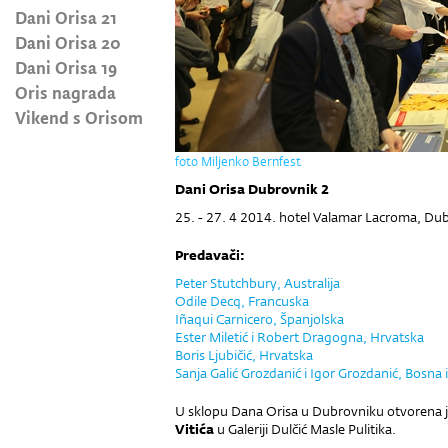
Dani Orisa 21
Dani Orisa 20
Dani Orisa 19
Oris nagrada
Vikend s Orisom
foto Miljenko Bernfest
Dani Orisa Dubrovnik 2
25. - 27. 4 2014. hotel Valamar Lacroma, Du
Predavači:
Peter Stutchbury, Australija
Odile Decq, Francuska
Iñaqui Carnicero, Španjolska
Ester Miletić i Robert Dragogna, Hrvatska
Boris Ljubičić, Hrvatska
Sanja Galić Grozdanić i Igor Grozdanić, Bosna
U sklopu Dana Orisa u Dubrovniku otvorena je
Vitića
u Galeriji Dulčić Masle Pulitika.