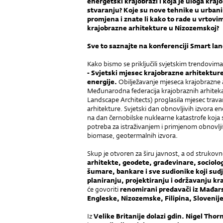
energetski krajobrazi i koja je uloga kra
stvaranju? Koje su nove tehnike u urban
promjena i znate li kako to rade u vrtovi
krajobrazne arhitekture u Nizozemskoj?
Sve to saznajte na konferenciji Smart l
Kako bismo se priključili svjetskim trendovi
- Svjetski mjesec krajobrazne arhitekture,
energije.
Obilježavanje mjeseca krajobrazne a
Međunarodna federacija krajobraznih arhiteka
Landscape Architects) proglasila mjesec trav
arhitekture. Svjetski dan obnovljivih izvora en
na dan černobilske nuklearne katastrofe koja s
potreba za istraživanjem i primjenom obnovljiv
biomase, geotermalnih izvora.
Skup je otvoren za širu javnost, a od strukovn
arhitekte, geodete, građevinare, sociol
šumare, bankare i sve sudionike koji sud
planiranju, projektiranju i održavanju kr
će govoriti
renomirani predavači iz Mađar
Engleske, Nizozemske, Filipina, Slovenije,
Iz
Velike Britanije dolazi gdin. Nigel Thor