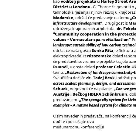
kao
voditelj projekata u Harley Street A
District u Londonu.
G. Thorne će govoriti o
tehnološka rješenja i njihov razvoj u krajobraz
Mađarske
, održat će predavanje na temu
„Gr
infrastructure development“
. Drugi gost iz
Mađ
udruženja krajobraznih arhitekata,
dr. Feket
“Community cooperation in the protection
values - Vernacular spa revitalization”
.P
landscape: sustainability of low carbon technolo
održat će naša gošća
Senka Ritz
, iz Sektora 
elektroprivrede. Iz
Nizozemske
dolazi renom
će predstaviti suvremene projekte krajobrazne
Ruandi
, u goste dolazi
profesor Celestin U
temu:
„Restoration of landscape connectivity-t
Sveučilišta doći će
dr. Tadej Bevk
i održati p
across scales: planning, design, and assessmen
Schuck
, odgovorit će na pitanje:
„Can we gene
Austrije i Bečkog HBLFA Schönbrunn
, do
predavanjem:
„The sponge city system for Urba
examples - A nature based system for climate mit
Osim navedenih predavača, na konferenciji će 
dođite i poslušajte ovu
međunarodnu konferenciju!