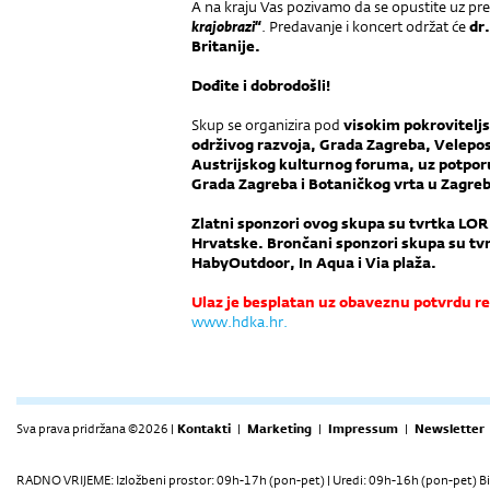
A na kraju Vas pozivamo da se opustite uz pre
krajobrazi“
. Predavanje i koncert održat će
dr.
Britanije.
Dođite i dobrodošli!
Skup se organizira pod
visokim pokrovitelj
održivog razvoja, Grada Zagreba, Velepo
Austrijskog kulturnog foruma, uz potporu
Grada Zagreba i Botaničkog vrta u Zagre
Zlatni sponzori ovog skupa su tvrtka L
Hrvatske. Brončani sponzori skupa su tv
HabyOutdoor, In Aqua i Via plaža.
Ulaz je besplatan uz obaveznu potvrdu re
www.hdka.hr.
Sva prava pridržana ©2026 |
Kontakti
|
Marketing
|
Impressum
|
Newsletter
RADNO VRIJEME: Izložbeni prostor: 09h-17h (pon-pet) | Uredi: 09h-16h (pon-pet) Bi