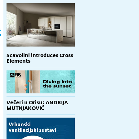
h
a
Scavolini introduces Cross
a
Elements
€
Večeri u Orisu: ANDRIJA
MUTNJAKOVIĆ