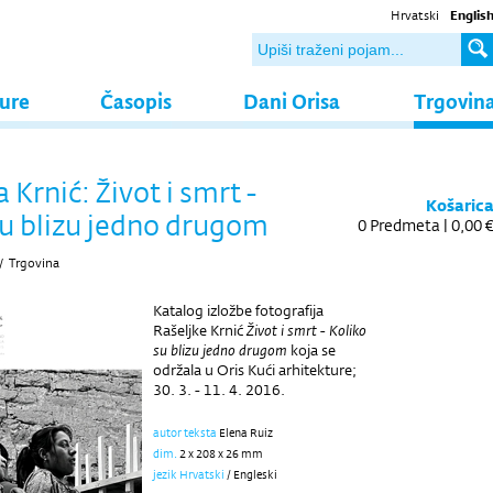
Hrvatski
Englis
ture
Časopis
Dani Orisa
Trgovin
 Krnić: Život i smrt -
Košaric
su blizu jedno drugom
0
Predmeta |
0,00 
/
Trgovina
Katalog izložbe fotografija
Rašeljke Krnić
Život i smrt - Koliko
su blizu jedno drugom
koja se
održala u Oris Kući arhitekture;
30. 3. - 11. 4. 2016.
autor teksta
Elena Ruiz
dim.
2 x 208 x 26 mm
jezik Hrvatski
/ Engleski