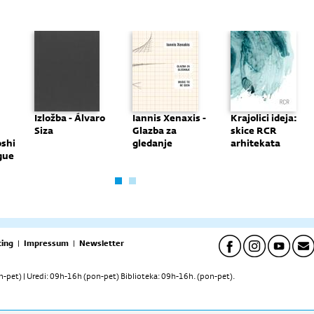
Izložba - Álvaro
Iannis Xenaxis -
Krajolici ideja:
Siza
Glazba za
skice RCR
oshi
gledanje
arhitekata
gue
ing
|
Impressum
|
Newsletter
pet) | Uredi: 09h-16h (pon-pet) Biblioteka: 09h-16h. (pon-pet).