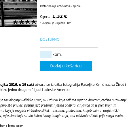
Poštarina nije uračunata u cijenu.
1,32 €
Cijena:
* U cijenu je uključen PDV
DOSTUPNO
kom.
Dodaj u košaricu
ujka 2016. u 19 sati
otvara se izložba fotografija Rašeljke Krnić naziva Život i
 blizu jedno drugom / Ljudi Latinske Amerike.
ije sociologinje Rašeljke Krnić, ovu zbirku koja sažima njezino devetomjesečno putovanje
 prvo što privlači pažnju jest predmet njezina odabira, činjenica da je pred brojnim
ima koje je moguće virtualno slikati: ulicama, gradovima, krajobrazima, umjetničkim
a, mjestima koja su dio kolektivnog imaginarija, ona odabrala slikati prije svega osobe.
žbe: Elena Ruiz