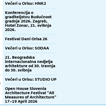
Večeri u Orisu: HNK2
Konferencija o
graditeljstvu Budućnost
gradnje 2026. Zagreb,
Hotel Zonar, 21. svibnja
2026.
Festival Dani Orisa 26
Izložba - Ivo Vitić
Glenn Murcutt
RCR
Z
Večeri u Orisu: SODAA
r
21. Beogradska
internacionalna nedjelja
arhitekture od 30. travnja
do 30. svibnja
Večeri u Orisu: STUDIO UP
Open House Slovenia
Architecture Festival “All
Measures of Architecture”
17–19 April 2026