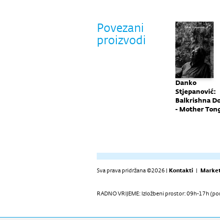
Povezani
proizvodi
rcutt
RCR
Zvi Hecker -
Danko
Crtam jer moram
Stjepanović:
razmišljati
Balkrishna D
- Mother Ton
Sva prava pridržana ©2026 |
Kontakti
|
Market
RADNO VRIJEME: Izložbeni prostor: 09h-17h (pon-