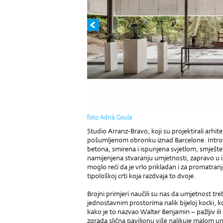
foto Adriá Goula
Studio Arranz-Bravo, koji su projektirali arhit
pošumljenom obronku iznad Barcelone. Introve
betona, smirena i ispunjena svjetlom, smješt
namijenjena stvaranju umjetnosti, zapravo u ist
moglo reći da je vrlo prikladan i za promatranj
tipološkoj crti koja razdvaja to dvoje.
Brojni primjeri naučili su nas da umjetnost t
jednostavnim prostorima nalik bijeloj kocki, koj
kako je to nazvao Walter Benjamin – pažljiv il
zgrada slična paviljonu više nalikuje malo