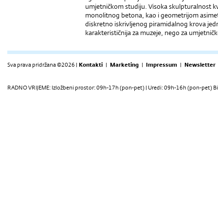
umjetničkom studiju. Visoka skulpturalnost k
monolitnog betona, kao i geometrijom asimetri
diskretno iskrivljenog piramidalnog krova je
karakterističnija za muzeje, nego za umjetničk
Sva prava pridržana ©2026 |
Kontakti
|
Marketing
|
Impressum
|
Newsletter
RADNO VRIJEME: Izložbeni prostor: 09h-17h (pon-pet) | Uredi: 09h-16h (pon-pet) Bi