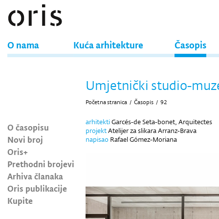
O nama
Kuća arhitekture
Časopis
Umjetnički studio-muz
Početna stranica
/
Časopis
/
92
arhitekti
Garcés-de Seta-bonet, Arquitectes
O časopisu
projekt
Atelijer za slikara Arranz-Brava
Novi broj
napisao
Rafael Gómez-Moriana
Oris+
Prethodni brojevi
Arhiva članaka
Oris publikacije
Kupite