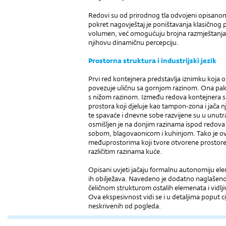
Redovi su od prirodnog tla odvojeni opisanom 
pokret nagovještaj je poništavanja klasičnog pr
volumen, već omogućuju brojna razmještanja u 
njihovu dinamičnu percepciju.
Prostorna struktura i industrijski jezik
Prvi red kontejnera predstavlja iznimku koja o
povezuje uličnu sa gornjom razinom. Ona pak
s nižom razinom. Između redova kontejnera sm
prostora koji djeluje kao tampon-zona i jača
te spavaće i dnevne sobe razvijene su u unutra
osmišljen je na donjim razinama ispod redov
sobom, blagovaonicom i kuhinjom. Tako je ov
međuprostorima koji tvore otvorene prostore,
različitim razinama kuće.
Opisani uvjeti jačaju formalnu autonomiju ele
ih obilježava. Navedeno je dodatno naglašeno
čeličnom strukturom ostalih elemenata i vidlj
Ova ekspesivnost vidi se i u detaljima poput ci
neskrivenih od pogleda.