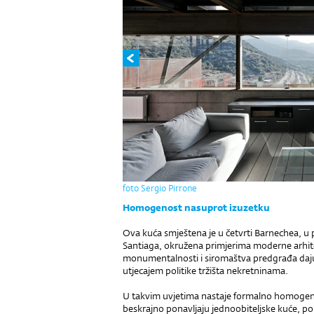
foto Sergio Pirrone
Homogenost nasuprot izuzetku
Ova kuća smještena je u četvrti Barnechea, u
Santiaga, okružena primjerima moderne arhit
monumentalnosti i siromaštva predgrađa daju 
utjecajem politike tržišta nekretninama.
U takvim uvjetima nastaje formalno homogen
beskrajno ponavljaju jednoobiteljske kuće, po