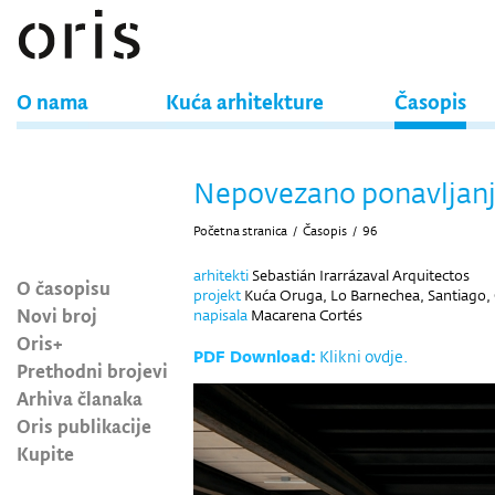
O nama
Kuća arhitekture
Časopis
Nepovezano ponavljan
Početna stranica
/
Časopis
/
96
arhitekti
Sebastián Irarrázaval Arquitectos
O časopisu
projekt
Kuća Oruga, Lo Barnechea, Santiago, 
Novi broj
napisala
Macarena Cortés
Oris+
PDF Download:
Klikni ovdje.
Prethodni brojevi
Arhiva članaka
Oris publikacije
Kupite