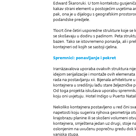
Edward Škaroruki. U tom kontekstu gusjeničas
kakav strani element u postojećim uvjetima a
pak, ona je u dijalogu s geografskim prostor
podandske predjele.
Tlocrt čine četiri usporedne strukture koje se
se skošavaju u dodiru s padinom. Peta strukt
bazen. Tako se istovremeno ponavlja, ali i p
kontejneri od kojih se sastoji cjelina.
Spremnici: ponavljanje i pokret
Irarrázavalova uporaba ovakvih struktura nije
idejom serijalizacije i montaže ovih elemenat
rada na postavljanju xii. Bijenala arhitekture u
kontejnera u središnju lađu stare željezničke p
Od toga projekta iskušava uporabu spremnika
koju oni uvjetuju. Hotel Indigo u Puerto Natal
Nekoliko kontejnera postavljeno u red čini svaku
napetosti koju sugerira njihova geometrija o
krajobrazu planine ili se skošeni volumeni otv
kontejnera, smještena jedan uz drugi, stoje
oslonjenim na uvučenu poprečnu gredu dok k
vanjska stupa.