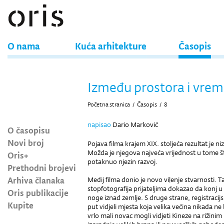
O nama
Kuća arhitekture
Časopis
Između prostora i vre
Početna stranica
/
Časopis
/
8
napisao
Dario Marković
O časopisu
Novi broj
Pojava filma krajem XIX. stoljeća rezultat je 
Možda je njegova najveća vrijednost u tome št
Oris+
potaknuo njezin razvoj.
Prethodni brojevi
Arhiva članaka
Medij filma donio je novo vi|enje stvarnosti.
stopfotografija prijateljima dokazao da konj 
Oris publikacije
noge iznad zemlje. S druge strane, registracijsk
Kupite
put vidjeli mjesta koja velika većina nikada ne b
vrlo mali novac mogli vidjeti Kineze na rižinim 