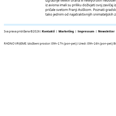
izgradnje velikih brana ili newyorških nebod
iz aviona imali su priliku doživjeti svoj zaviča
pričale svetom Franji Asiškom. Poznati gradski, 
tako jednim od najatraktivnijih snimateljskih
Sva prava pridržana ©2026 |
Kontakti
|
Marketing
|
Impressum
|
Newsletter
RADNO VRIJEME: Izložbeni prostor: 09h-17h (pon-pet) | Uredi: 09h-16h (pon-pet) Bi