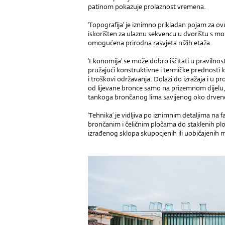
patinom pokazuje prolaznost vremena.
‘Topografija’ je iznimno prikladan pojam za ovu
iskorišten za ulaznu sekvencu u dvorištu s m
omogućena prirodna rasvjeta nižih etaža.
‘Ekonomija’ se može dobro iščitati u pravilno
pružajući konstruktivne i termičke prednosti 
i troškovi održavanja. Dolazi do izražaja i u 
od lijevane bronce samo na prizemnom dijelu
tankoga brončanog lima savijenog oko drvene
‘Tehnika’ je vidljiva po iznimnim detaljima na 
brončanim i čeličnim pločama do staklenih ploč
izrađenog sklopa skupocjenih ili uobičajenih m