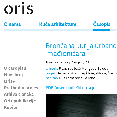
O nama
Kuća arhitekture
Časopis
Brončana kutija urban
mađioničara
Početna stranica
/
Časopis
/
61
O časopisu
arhitekt
Francisco José Mangado Beloqui
projekt
Arheološki muzej Álave, Vitoria, Španj
Novi broj
napisao
Luis Fernández-Galiano
Oris+
Prethodni brojevi
PDF Download:
Klikni ovdje.
Arhiva članaka
Oris publikacije
Kupite