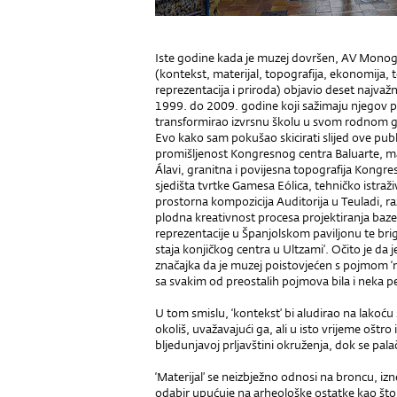
Iste godine kada je muzej dovršen, AV Monog
(kontekst, materijal, topografija, ekonomija,
reprezentacija i priroda) objavio deset najvaž
1999. do 2009. godine koji sažimaju njegov pris
transformirao izvrsnu školu u svom rodnom gra
Evo kako sam pokušao skicirati slijed ove publ
promišljenost Kongresnog centra Baluarte, m
Álavi, granitna i povijesna topografija Kongre
sjedišta tvrtke Gamesa Eólica, tehničko istraž
prostorna kompozicija Auditorija u Teuladi, r
plodna kreativnost procesa projektiranja baze
reprezentacije u Španjolskom paviljonu te brig
staja konjičkog centra u Ultzami’. Očito je da
značajka da je muzej poistovjećen s pojmom ‘m
sa svakim od preostalih pojmova bila i neka 
U tom smislu, ‘kontekst’ bi aludirao na lakoću
okoliš, uvažavajući ga, ali u isto vrijeme oštr
bljedunjavoj prljavštini okruženja, dok se pal
‘Materijal’ se neizbježno odnosi na broncu, izne
odabir upućuje na arheološke ostatke kao što i