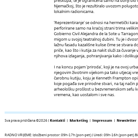
preskupa, te je ograničena samo na donji dio
Njemačkoj, što je rezultiralo uvozom polugotov
lokalnim radionicama.
‘Reprezentiranje’ se odnosi na hermetički kara
perforirane samo na kraćoj strani trima velik
Gobierno Civil Alejandra de la Sote u Tarragon
migom u svojoj teatralnoj dubini. Tu je i dvos
lažnu fasadu kazališne kulise čime se stvara 
priče, kao što i kutija za nakit služi za čuvanje
njihova izlaganja, pohranjivanja kako i doliku
I na koncu pojam ‘priroda’, koji je na ovoj ur
njegovim životnim vijekom pa tako utjecaj vr
čarobnu kutiju, koju je Kenneth Frampton opi
koje pogađa sve prirodne stvari, na taj način 
arheološku prošlost u bezvremenskom sefu koji 
vremena, kao uostalom i sve nas.
Sva prava pridržana ©2026 |
Kontakti
|
Marketing
|
Impressum
|
Newsletter
RADNO VRIJEME: Izložbeni prostor: 09h-17h (pon-pet) | Uredi: 09h-16h (pon-pet) Bi