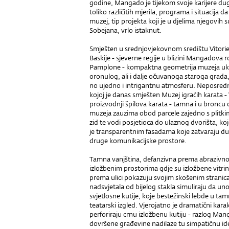
godine, Mangado je tijekom svoje karijere du
toliko različitih mjerila, programa i situacija 
muzej, tip projekta koji je u djelima njegovih
Sobejana, vrlo istaknut.
Smješten u srednjovjekovnom središtu Vitorie,
Baskije - sjeverne regije u blizini Mangadova 
Pamplone - kompaktna geometrija muzeja ukla
oronulog, ali i dalje očuvanoga staroga grada,
no ujedno i intrigantnu atmosferu. Neposred
kojoj je danas smješten Muzej igraćih karata -
proizvodnji špilova karata - tamna i u bronc
muzeja zauzima obod parcele zajedno s plitk
zid te vodi posjetioca do ulaznog dvorišta, koj
je transparentnim fasadama koje zatvaraju du
druge komunikacijske prostore.
Tamna vanjština, defanzivna prema abrazivnom
izložbenim prostorima gdje su izložbene vitri
prema ulici pokazuju svojim skošenim stranica
nadsvjetala od bijelog stakla simuliraju da uno
svjetlosne kutije, koje bestežinski lebde u tam
teatarski izgled. Vjerojatno je dramatični kar
perforiraju crnu izložbenu kutiju - razlog Ma
dovršene građevine nadilaze tu simpatičnu id