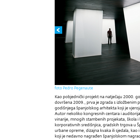
foto Pedro Pegenaute
Kao pobjednički projekt na natječaju 2000. g
dovršena 2009., prva je zgrada s izložbeni
godišnjega španjolskog arhitekta koji je vjeroj
Autor nekoliko kongresnih centara i auditori
vinarije, mnogih stambenih projekata, škola i
korporativnih središnjica, gradskih trgova u Š
urbane opreme, dizajna kvaka ili sjedala, kao
koji je nedavno nagrađen španjolskom nagrado