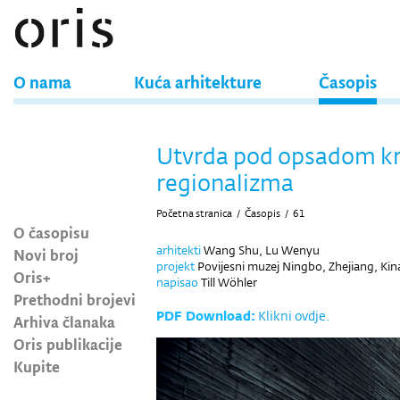
O nama
Kuća arhitekture
Časopis
Utvrda pod opsadom kr
regionalizma
Početna stranica
/
Časopis
/
61
O časopisu
arhitekti
Wang Shu, Lu Wenyu
Novi broj
projekt
Povijesni muzej Ningbo, Zhejiang, Kin
Oris+
napisao
Till Wöhler
Prethodni brojevi
PDF Download:
Klikni ovdje.
Arhiva članaka
Oris publikacije
Kupite