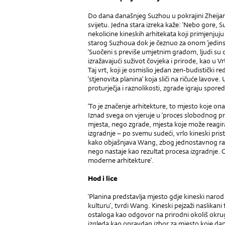
Do dana današnjeg Suzhou u pokrajini Zheij
svijetu. Jedna stara izreka kaže: ‘Nebo gore,
nekolicine kineskih arhitekata koji primjenjuju
starog Suzhoua dok je čeznuo za onom ‘jedi
‘Suočeni s previše umjetnim gradom, ljudi su o
izražavajući suživot čovjeka i prirode, kao u 
Taj vrt, koji je osmislio jedan zen-budističk
‘stjenovita planina’ koja sliči na ričuće lavo
proturječja i raznolikosti, zgrade igraju spore
‘To je značenje arhitekture, to mjesto koje ona
Iznad svega on vjeruje u ‘proces slobodnog pro
mjesta, nego zgrade, mjesta koje može reagira
izgradnje – po svemu sudeći, vrlo kineski pris
kako objašnjava Wang, zbog jednostavnog razl
nego nastaje kao rezultat procesa izgradnje. On
moderne arhitekture’.
Hod i lice
‘Planina predstavlja mjesto gdje kineski narod
kulturu’, tvrdi Wang. Kineski pejzaži naslika
ostaloga kao odgovor na prirodni okoliš okru
izgleda kao opravdan izbor za mjesto koje dan