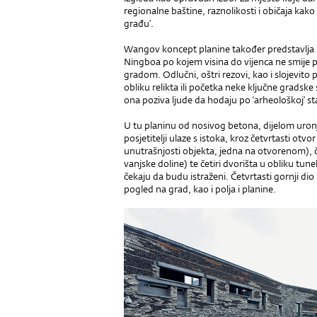
regionalne baštine, raznolikosti i običaja kako
građu’.
Wangov koncept planine također predstavlja 
Ningboa po kojem visina do vijenca ne smije pr
gradom. Odlučni, oštri rezovi, kao i slojevito p
obliku relikta ili početka neke ključne gradske 
ona poziva ljude da hodaju po ‘arheološkoj’ sta
U tu planinu od nosivog betona, dijelom uro
posjetitelji ulaze s istoka, kroz četvrtasti otvor
unutrašnjosti objekta, jedna na otvorenom), čet
vanjske doline) te četiri dvorišta u obliku tunel
čekaju da budu istraženi. Četvrtasti gornji dio 
pogled na grad, kao i polja i planine.