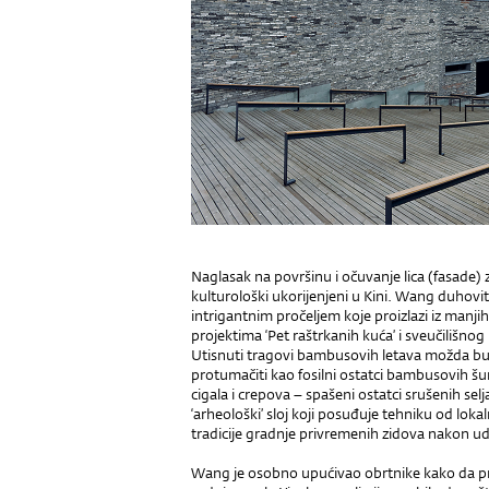
Naglasak na površinu i očuvanje lica (fasade)
kulturološki ukorijenjeni u Kini. Wang duhovit
intrigantnim pročeljem koje proizlazi iz manj
projektima ‘Pet raštrkanih kuća’ i sveučilišn
Utisnuti tragovi bambusovih letava možda bud
protumačiti kao fosilni ostatci bambusovih šuma
cigala i crepova – spašeni ostatci srušenih se
‘arheološki’ sloj koji posuđuje tehniku od lo
tradicije gradnje privremenih zidova nakon ud
Wang je osobno upućivao obrtnike kako da pr