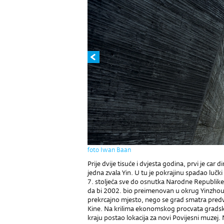
foto Iwan Baan
Prije dvije tisuće i dvjesta godina, prvi je car d
jedna zvala Yin. U tu je pokrajinu spadao lučk
7. stoljeća sve do osnutka Narodne Republike 
da bi 2002. bio preimenovan u okrug Yinzho
prekrcajno mjesto, nego se grad smatra pred
Kine. Na krilima ekonomskog procvata gradski r
kraju postao lokacija za novi Povijesni muz