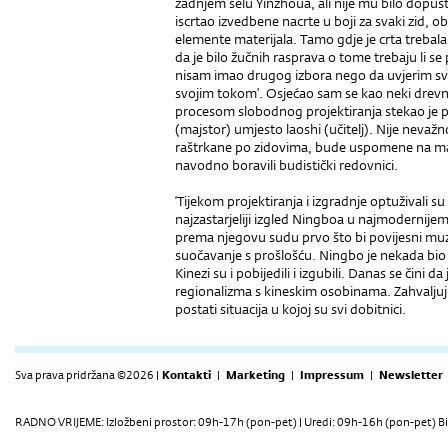
zadnjem selu Yinzhoua, ali nije mu bilo dopušte
iscrtao izvedbene nacrte u boji za svaki zid, ob
elemente materijala. Tamo gdje je crta trebala 
da je bilo žučnih rasprava o tome trebaju li se
nisam imao drugog izbora nego da uvjerim sve
svojim tokom’. Osjećao sam se kao neki drevni k
procesom slobodnog projektiranja stekao je p
(majstor) umjesto laoshi (učitelj). Nije neva
raštrkane po zidovima, bude uspomene na mal
navodno boravili budistički redovnici.
‘Tijekom projektiranja i izgradnje optuživali 
najzastarjeliji izgled Ningboa u najmodernij
prema njegovu sudu prvo što bi povijesni muze
suočavanje s prošlošću. Ningbo je nekada bio
Kinezi su i pobijedili i izgubili. Danas se čini
regionalizma s kineskim osobinama. Zahvalju
postati situacija u kojoj su svi dobitnici.
Sva prava pridržana ©2026 |
Kontakti
|
Marketing
|
Impressum
|
Newsletter
RADNO VRIJEME: Izložbeni prostor: 09h-17h (pon-pet) | Uredi: 09h-16h (pon-pet) Bi