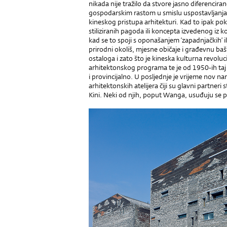
nikada nije tražilo da stvore jasno diferenciran
gospodarskim rastom u smislu uspostavljanja 
kineskog pristupa arhitekturi. Kad to ipak p
stiliziranih pagoda ili koncepta izvedenog iz k
kad se to spoji s oponašanjem ‘zapadnjačkih’ i
prirodni okoliš, mjesne običaje i građevnu ba
ostaloga i zato što je kineska kulturna revolucij
arhitektonskog programa te je od 1950-ih taj 
i provincijalno. U posljednje je vrijeme nov nar
arhitektonskih atelijera čiji su glavni partneri s
Kini. Neki od njih, poput Wanga, usuđuju se p