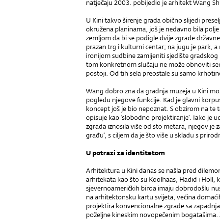
natječaju 2003. pobijedio je arhitekt Wang S
U Kini takvo širenje grada obično slijedi prese
okružena planinama, još je nedavno bila polje 
zemljom da bi se podigle dvije zgrade državne
prazan trg i kulturni centar; na jugu je park, a 
ironijom sudbine zamijeniti sjedište gradskog
tom konkretnom slučaju ne može obnoviti seo
postoji. Od tih sela preostale su samo krhotine
Wang dobro zna da gradnja muzeja u Kini može
pogledu njegove funkcije. Kad je glavni korpu
koncept još je bio nepoznat. S obzirom na te t
opisuje kao ‘slobodno projektiranje’. Iako je 
zgrada iznosila više od sto metara, njegov je z
građu’, s ciljem da je što više u skladu s prir
U potrazi za identitetom
Arhitektura u Kini danas se našla pred dile
arhitekata kao što su Koolhaas, Hadid i Holl, ka
sjevernoameričkih biroa imaju dobrodošlu nus
na arhitektonsku kartu svijeta, većina domaći
projektira konvencionalne zgrade sa zapadnjač
poželjne kineskim novopečenim bogatašima. Za