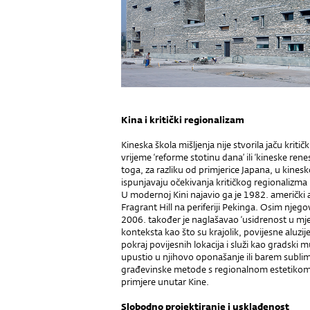
Kina i kritički regionalizam
Kineska škola mišljenja nije stvorila jaču kritičk
vrijeme ‘reforme stotinu dana’ ili ‘kineske ren
toga, za razliku od primjerice Japana, u kinesko
ispunjavaju očekivanja kritičkog regionalizma k
U modernoj Kini najavio ga je 1982. američki 
Fragrant Hill na periferiji Pekinga. Osim njeg
2006. također je naglašavao ‘usidrenost u mje
konteksta kao što su krajolik, povijesne aluzij
pokraj povijesnih lokacija i služi kao gradski
upustio u njihovo oponašanje ili barem sublim
građevinske metode s regionalnom estetikom t
primjere unutar Kine.
Slobodno projektiranje i usklađenost