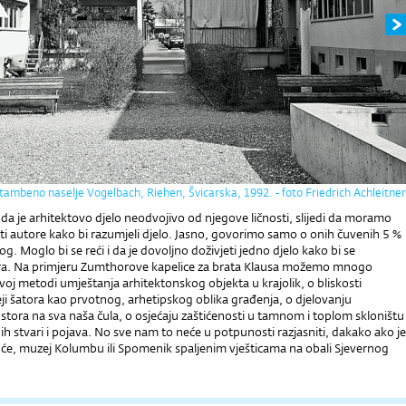
tambeno naselje Vogelbach, Riehen, Švicarska, 1992. - foto Friedrich Achleitner
da je arhitektovo djelo neodvojivo od njegove ličnosti, slijedi da moramo
i autore kako bi razumjeli djelo. Jasno, govorimo samo o onih čuvenih 5 %
g. Moglo bi se reći i da je dovoljno doživjeti jedno djelo kako bi se
ra. Na primjeru Zumthorove kapelice za brata Klausa možemo mnogo
voj metodi umještanja arhitektonskog objekta u krajolik, o bliskosti
i šatora kao prvotnog, arhetipskog oblika građenja, o djelovanju
tora na sva naša čula, o osjećaju zaštićenosti u tamnom i toplom skloništu
ugih stvari i pojava. No sve nam to neće u potpunosti razjasniti, dakako ako je
e, muzej Kolumbu ili Spomenik spaljenim vješticama na obali Sjevernog