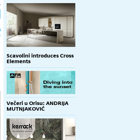
h
a
Scavolini introduces Cross
Elements
Večeri u Orisu: ANDRIJA
MUTNJAKOVIĆ