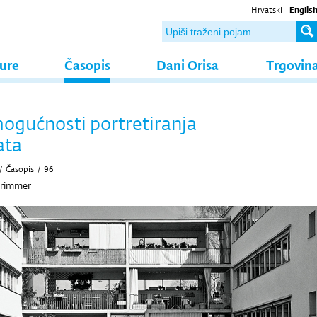
Hrvatski
Englis
ture
Časopis
Dani Orisa
Trgovin
ogućnosti portretiranja
ata
/
Časopis
/
96
Grimmer