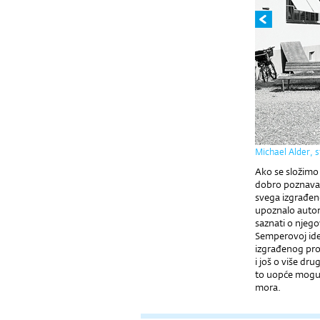
Michael Alder, s
Ako se složimo 
dobro poznavat
svega izgrađeno
upoznalo auto
saznati o njego
Semperovoj idej
izgrađenog pros
i još o više dr
to uopće moguć
mora.