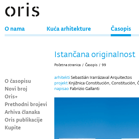
O nama
Kuća arhitekture
Časopis
Istančana originalnost
Početna stranica
/
Časopis
/
99
arhitekti
Sebastián Irarrázaval Arquitectos
O časopisu
projekt
Knjižnica Constitución, Constitución, Č
Novi broj
napisao
Fabrizio Gallanti
Oris+
Prethodni brojevi
Arhiva članaka
Oris publikacije
Kupite