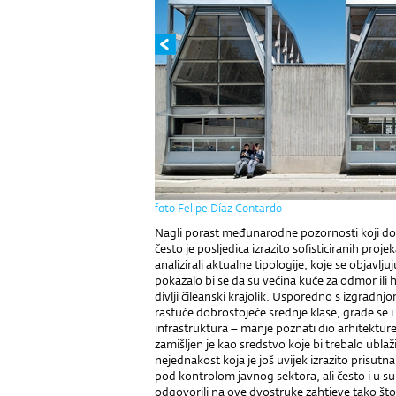
foto Felipe Díaz Contardo
Nagli porast međunarodne pozornosti koji dož
često je posljedica izrazito sofisticiranih pro
analizirali aktualne tipologije, koje se objavlj
pokazalo bi se da su većina kuće za odmor ili 
divlji čileanski krajolik. Usporedno s izgradn
rastuće dobrostojeće srednje klase, grade se i
infrastruktura – manje poznati dio arhitekture k
zamišljen je kao sredstvo koje bi trebalo ubl
nejednakost koja je još uvijek izrazito prisutna
pod kontrolom javnog sektora, ali često i u su
odgovorili na ove dvostruke zahtjeve tako što s