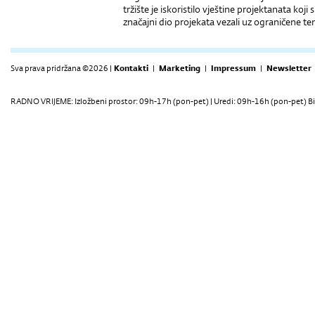
tržište je iskoristilo vještine projektanata koj
značajni dio projekata vezali uz ograničene te
Sva prava pridržana ©2026 |
Kontakti
|
Marketing
|
Impressum
|
Newsletter
RADNO VRIJEME: Izložbeni prostor: 09h-17h (pon-pet) | Uredi: 09h-16h (pon-pet) Bi