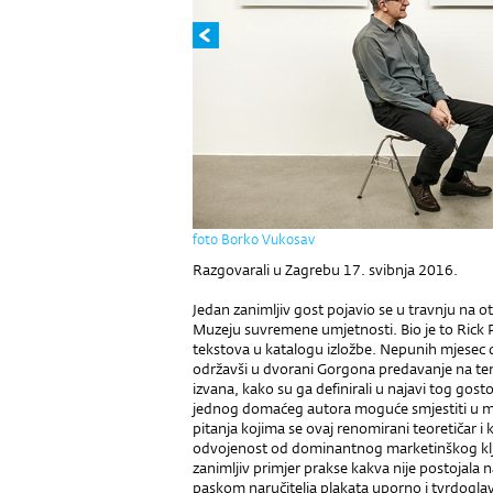
foto Borko Vukosav
Razgovarali u Zagrebu 17. svibnja 2016.
Jedan zanimljiv gost pojavio se u travnju na o
Muzeju suvremene umjetnosti. Bio je to Rick 
tekstova u katalogu izložbe. Nepunih mjesec d
održavši u dvorani Gorgona predavanje na te
izvana, kako su ga definirali u najavi tog gost
jednog domaćeg autora moguće smjestiti u m
pitanja kojima se ovaj renomirani teoretičar i 
odvojenost od dominantnog marketinškog klj
zanimljiv primjer prakse kakva nije postojala n
paskom naručitelja plakata uporno i tvrdoglavo