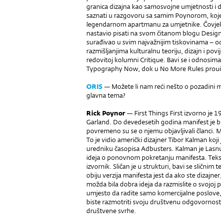
granica dizajna kao samosvojne umjetnosti i 
saznati u razgovoru sa samim Poynorom, koje
legendarnom apartmanu za umjetnike. Čovjek 
nastavio pisati na svom čitanom blogu Desi
surađivao u svim najvažnijim tiskovinama – od
razmišljanjima kulturalnu teoriju, dizajn i pov
redovitoj kolumni Critique. Bavi se i odnosima g
Typography Now, dok u No More Rules prouč
ORIS
— Možete li nam reći nešto o pozadini ma
glavna tema?
Rick Poynor
— First Things First izvorno je 
Garland. Do devedesetih godina manifest je b
povremeno su se o njemu objavljivali članci. 
To je vidio američki dizajner Tibor Kalman koji
uredniku časopisa Adbusters. Kalman je Lasnu
ideja o ponovnom pokretanju manifesta. Tekst je
izvornik. Sličan je u strukturi, bavi se sličnim 
obiju verzija manifesta jest da ako ste dizajner,
možda bila dobra ideja da razmislite o svojoj p
umjesto da radite samo komercijalne poslove,
biste razmotriti svoju društvenu odgovornost ka
društvene svrhe.