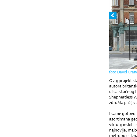
foto David Gran
Ovaj projekt st
autora britansk
ulica istočnog 
Shepherdess Walk
združila pažlji
I same gotovo 
asortimana geo
viktorijanskih 
najnovije, mal
metropole. Izn