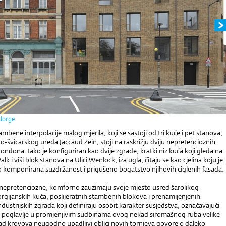
dorge
ambene interpolacije malog mjerila, koji se sastoji od tri kuće i pet stanova,
o-švicarskog ureda Jaccaud Zein, stoji na raskrižju dviju nepretencioznih
Londona. Iako je konfiguriran kao dvije zgrade, kratki niz kuća koji gleda na
 i viši blok stanova na Ulici Wenlock, iza ugla, čitaju se kao cjelina koju je
vo komponirana suzdržanost i prigušeno bogatstvo njihovih ciglenih fasada.
nepretenciozne, komforno zauzimaju svoje mjesto usred šarolikog
rgijanskih kuća, poslijeratnih stambenih blokova i prenamijenjenih
industrijskih zgrada koji definiraju osobit karakter susjedstva, označavajući
o poglavlje u promjenjivim sudbinama ovog nekad siromašnog ruba velike
ad krovova neugodno upadljivi oblici novih tornjeva govore o daleko