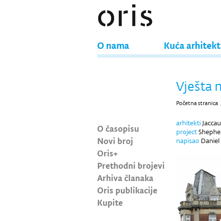
O nama
Kuća arhitek
Vješta 
Početna stranica
arhitekti
Jaccau
O časopisu
project
Shepher
Novi broj
napisao
Daniel
Oris+
Prethodni brojevi
Arhiva članaka
Oris publikacije
Kupite