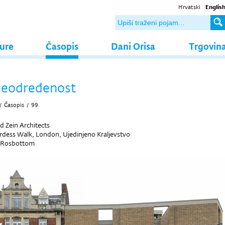
Hrvatski
Englis
ture
Časopis
Dani Orisa
Trgovin
neodređenost
/
Časopis
/
99
d Zein Architects
dess Walk, London, Ujedinjeno Kraljevstvo
 Rosbottom