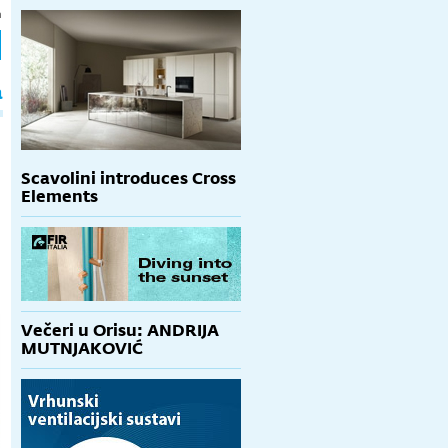
h
a
Scavolini introduces Cross
Elements
Večeri u Orisu: ANDRIJA
MUTNJAKOVIĆ