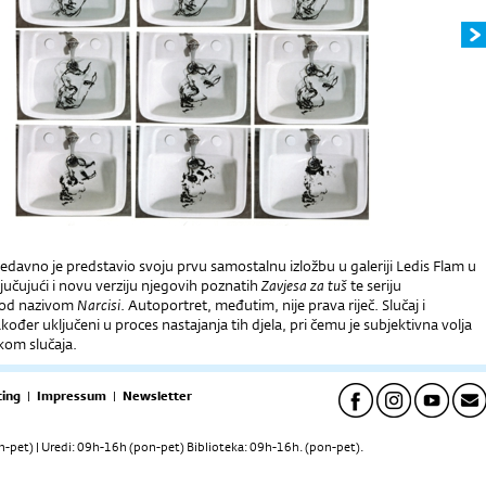
davno je predstavio svoju prvu samostalnu izložbu u galeriji Ledis Flam u
učujući i novu verziju njegovih poznatih
Zavjesa za tuš
te seriju
pod nazivom
Narcisi
. Autoportret, međutim, nije prava riječ. Slučaj i
akođer uključeni u proces nastajanja tih djela, pri čemu je subjektivna volja
kom slučaja.
ing
|
Impressum
|
Newsletter
pet) | Uredi: 09h-16h (pon-pet) Biblioteka: 09h-16h. (pon-pet).