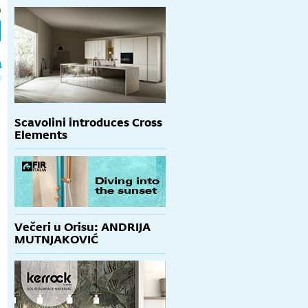
h
a
Scavolini introduces Cross
Elements
Večeri u Orisu: ANDRIJA
MUTNJAKOVIĆ