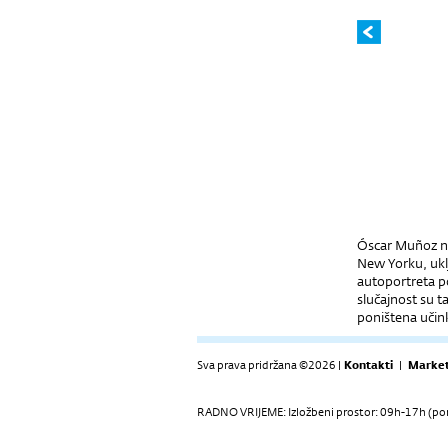
Óscar Muñoz ne
New Yorku, uklj
autoportreta 
slučajnost su t
poništena učin
Sva prava pridržana ©2026 |
Kontakti
|
Market
RADNO VRIJEME: Izložbeni prostor: 09h-17h (pon-