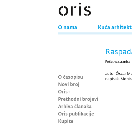
O nama
Kuća arhitek
Raspada
Početna stranica
autor Óscar M
O časopisu
napisala Moni
Novi broj
Oris+
Prethodni brojevi
Arhiva članaka
Oris publikacije
Kupite