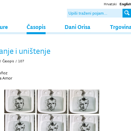
Hrvatski
Englis
ture
Časopis
Dani Orisa
Trgovin
nje i uništenje
/
Časopis
/
107
uñoz
ca Amor