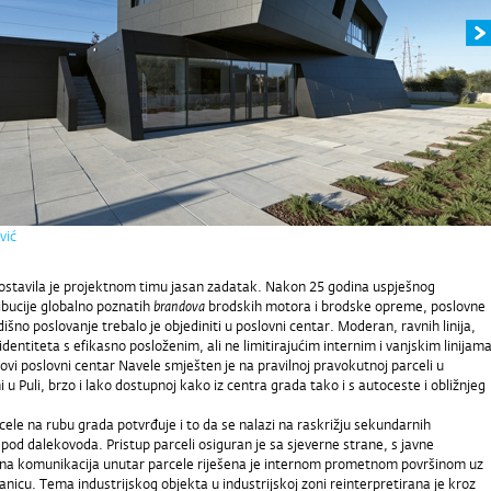
vić
ostavila je projektnom timu jasan zadatak. Nakon 25 godina uspješnog
ibucije globalno poznatih
brandova
brodskih motora i brodske opreme, poslovne
adišno poslovanje trebalo je objediniti u poslovni centar. Moderan, ravnih linija,
identiteta s efikasno posloženim, ali ne limitirajućim internim i vanjskim linijam
vi poslovni centar Navele smješten je na pravilnoj pravokutnoj parceli u
i u Puli, brzo i lako dostupnoj kako iz centra grada tako i s autoceste i obližnjeg
ele na rubu grada potvrđuje i to da se nalazi na raskrižju sekundarnih
pod dalekovoda. Pristup parceli osiguran je sa sjeverne strane, s javne
na komunikacija unutar parcele riješena je internom prometnom površinom uz
anicu. Tema industrijskog objekta u industrijskoj zoni reinterpretirana je kroz