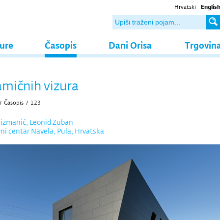
Hrvatski
Englis
ture
Časopis
Dani Orisa
Trgovin
amičnih vizura
/
Časopis
/
123
rizmanić, Leonid Zuban
ni centar Navela, Pula, Hrvatska