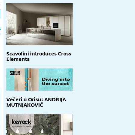
h
a
Scavolini introduces Cross
Elements
Večeri u Orisu: ANDRIJA
MUTNJAKOVIĆ