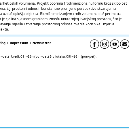
arhetipskih volumena. Projekt poprima trodimenzionalnu formu kroz sklop pet
a, čiji prostorni odnosi i konstantne promjene perspektive stvaraju niz
ra uzduž oplošja objekta. Ritmičnim nizanjem crnih volumena duž perimetra
 je cjelina s jasnom granicom između unutarnjeg i vanjskog prostora, što je
avanje mjerila i stvaranje prostornog odnosa mjerila korisnika i mjerila
bjekta.
ing
|
Impressum
|
Newsletter
pet) | Uredi: 09h-16h (pon-pet) Biblioteka: 09h-16h. (pon-pet).