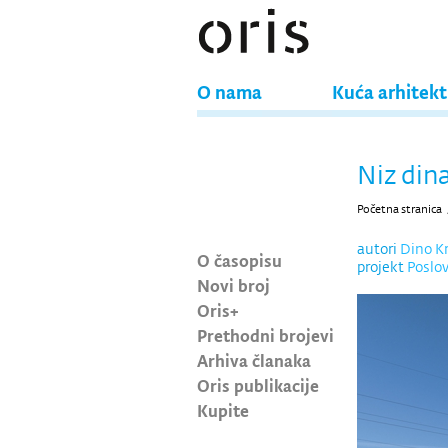
O nama
Kuća arhitek
Niz din
Početna stranica
autori
Dino K
O časopisu
projekt
Poslov
Novi broj
Oris+
Prethodni brojevi
Arhiva članaka
Oris publikacije
Kupite