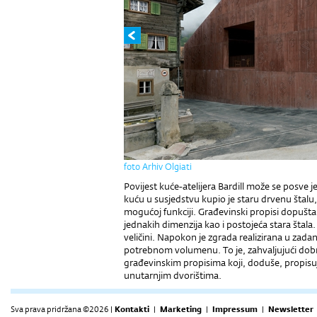
foto Arhiv Olgiati
Povijest kuće-atelijera Bardill može se posve j
kuću u susjedstvu kupio je staru drvenu štalu
mogućoj funkciji. Građevinski propisi dopušta
jednakih dimenzija kao i postojeća stara štala. I
veličini. Napokon je zgrada realizirana u zad
potrebnom volumenu. To je, zahvaljujući dobroj 
građevinskim propisima koji, doduše, propisuj
unutarnjim dvorištima.
Sva prava pridržana ©2026 |
Kontakti
|
Marketing
|
Impressum
|
Newsletter