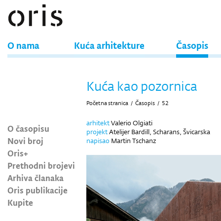
O nama
Kuća arhitekture
Časopis
Kuća kao pozornica
Početna stranica
/
Časopis
/
52
arhitekt
Valerio Olgiati
O časopisu
projekt
Atelijer Bardill, Scharans, Švicarska
Novi broj
napisao
Martin Tschanz
Oris+
Prethodni brojevi
Arhiva članaka
Oris publikacije
Kupite