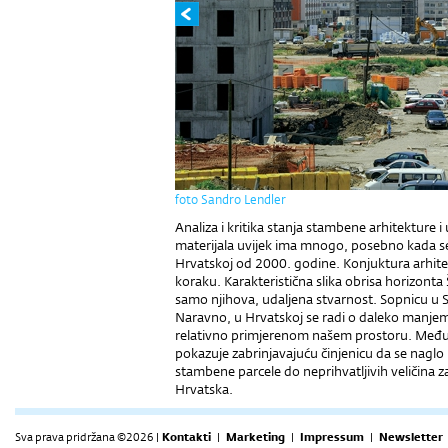
foto Sandro Lendler
Analiza i kritika stanja stambene arhitekture i
materijala uvijek ima mnogo, posebno kada se 
Hrvatskoj od 2000. godine. Konjuktura arhitekt
koraku. Karakteristična slika obrisa horizonta Š
samo njihova, udaljena stvarnost. Sopnicu u Se
Naravno, u Hrvatskoj se radi o daleko manjem m
relativno primjerenom našem prostoru. Međut
pokazuje zabrinjavajuću činjenicu da se naglo p
stambene parcele do neprihvatljivih veličina z
Hrvatska.
Sva prava pridržana ©2026 |
Kontakti
|
Marketing
|
Impressum
|
Newsletter