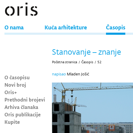
O nama
Kuća arhitekture
Časopis
Stanovanje – znanje
Početna stranica
/
Časopis
/
52
napisao
Mladen Jošić
O časopisu
Novi broj
Oris+
Prethodni brojevi
Arhiva članaka
Oris publikacije
Kupite