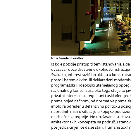
foto Sandro Lendler
Iz koje pozicije pristupiti temi stanovanja a da
uvažava i opće društvene okolnosti i istražuje
Svakako, interesi različitih aktera u konstruira
postoji barem okvirni ili deklarativni modernisti
programatski ili ideološki utemeljenog općeg 
racionalnog konsenzusa oko toga što je to jav
privatni interesi nisu regulirani i usklađeni 
prema pojedinačnom, od normativa prema sin
implicira određenu defanzivnu političku pozicij
naprednih misli u situaciju u kojoj se podrazu
neizbježne kategorije. No urušavanje sustava 
arhitektonskih koncepata na području stanovan
posljedica činjenice da se stari, ‘humanističk