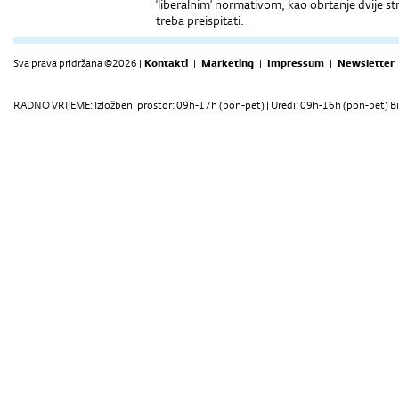
‘liberalnim’ normativom, kao obrtanje dvije s
treba preispitati.
Sva prava pridržana ©2026 |
Kontakti
|
Marketing
|
Impressum
|
Newsletter
RADNO VRIJEME: Izložbeni prostor: 09h-17h (pon-pet) | Uredi: 09h-16h (pon-pet) Bi