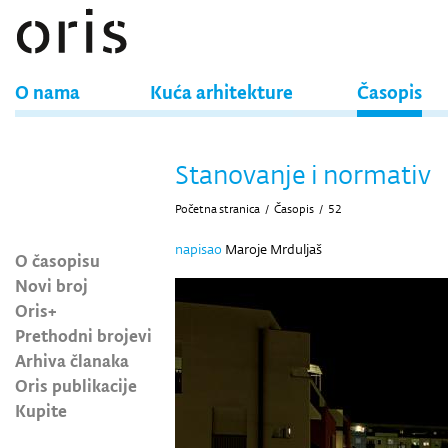
O nama
Kuća arhitekture
Časopis
Stanovanje i normativ
Početna stranica
/
Časopis
/
52
napisao
Maroje Mrduljaš
O časopisu
Novi broj
Oris+
Prethodni brojevi
Arhiva članaka
Oris publikacije
Kupite