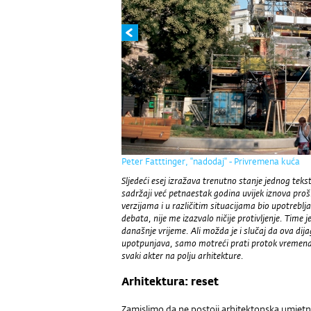
Peter Fatttinger, ''nadodaj'' - Privremena kuća
Sljedeći esej izražava trenutno stanje jednog teksta
sadržaji već petnaestak godina uvijek iznova proširu
verzijama i u različitim situacijama bio upotreblja
debata, nije me izazvalo ničije protivljenje. Time 
današnje vrijeme. Ali možda je i slučaj da ova dij
upotpunjava, samo motreći prati protok vremena,
svaki akter na polju arhitekture.
Arhitektura: reset
Zamislimo da ne postoji arhitektonska umjetnos