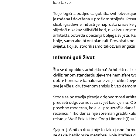
kao takve.
To je logična posljedica gubitka svih obvezuju
je rođena i dovršena u prošlom stoljeću. Posvu
službi građevne industrije naprosto iz navike 
slijedeći nikakav stilistički kod, nikakvu umjetn
arhitekta potvrda obećanja boljega svijeta. Ka
bolje, samo ako bi oni planirali. Provokativno pr
svijetu, koji su stvorili samo takozvani angažira
Infamni goli život
Što se dogodilo s arhitektima? Arhitekti nal
civiliziranom standardu sjeverne hemisfere tvori
dobre honorare banalizirane vizije toliko čovje
sve je više u društvenom smislu bivao demont
Stoga se postavlja pitanje odgovornosti arhit
preuzeti odgovornost za svijet kao cjelinu. Ob
posebno moderna, koja je i prouzročila današn
rečenicu: ' Tko danas nije spreman graditi kulu
rekao je Wolf Prix iz tima Coop Himmelb(l)au
Sjajno. Još nitko drugi nije to tako jasno form
se dakle 'babilonske metafore', koja izražava d