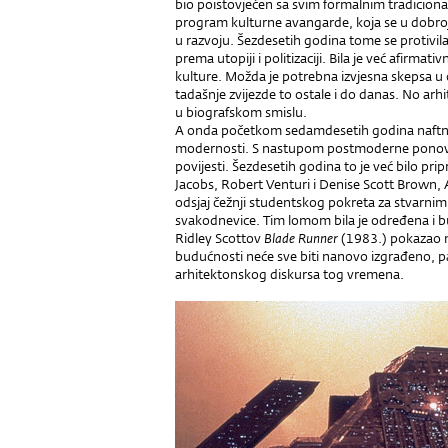
bio poistovjećen sa svim formalnim tradicional
program kulturne avangarde, koja se u dobroj
u razvoju. Šezdesetih godina tome se protivil
prema utopiji i politizaciji. Bila je već afi
kulture. Možda je potrebna izvjesna skepsa u
tadašnje zvijezde to ostale i do danas. No arh
u biografskom smislu.
A onda početkom sedamdesetih godina naftna
modernosti. S nastupom postmoderne ponovno
povijesti. Šezdesetih godina to je već bilo pri
Jacobs, Robert Venturi i Denise Scott Brown, Ald
odsjaj čežnji studentskog pokreta za stvarni
svakodnevice. Tim lomom bila je određena i 
Ridley Scottov
Blade Runner
(1983.) pokazao na
budućnosti neće sve biti nanovo izgrađeno, p
arhitektonskog diskursa tog vremena.