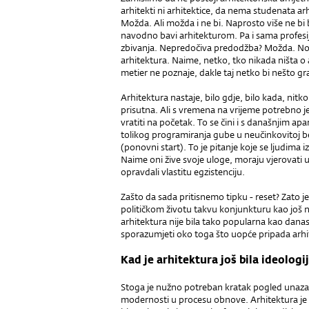
arhitekti ni arhitektice, da nema studenata ar
Možda. Ali možda i ne bi. Naprosto više ne bi 
navodno bavi arhitekturom. Pa i sama profesij
zbivanja. Nepredočiva predodžba? Možda. No i
arhitektura. Naime, netko, tko nikada ništa o arh
metier ne poznaje, dakle taj netko bi nešto gr
Arhitektura nastaje, bilo gdje, bilo kada, nitko 
prisutna. Ali s vremena na vrijeme potrebno 
vratiti na početak. To se čini i s današnjim ap
tolikog programiranja gube u neučinkovitoj bes
(ponovni start). To je pitanje koje se ljudima
Naime oni žive svoje uloge, moraju vjerovati u
opravdali vlastitu egzistenciju.
Zašto da sada pritisnemo tipku - reset? Zato 
političkom životu takvu konjunkturu kao još n
arhitektura nije bila tako popularna kao danas
sporazumjeti oko toga što uopće pripada arhite
Kad je arhitektura još bila ideologi
Stoga je nužno potreban kratak pogled unazad
modernosti u procesu obnove. Arhitektura je b