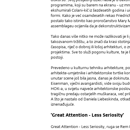
programima, koji su barem na ekranu - uz mno
ekshumirali Colani-kič iz šezdesetih godina i 
formi. Kako je već osamdesetih rekao Friedrich K
postalo tako istinito kao proročanstvo Mary 
assemblageu ocijenila da je dekonstruktiviz
Tako danas više nitko ne može razlikovati je l
takozvanom tržištu, a to znači da krasi stotinj
časopisa, riječ o dobroj ili lošoj arhitekturi, o
projektima. Sve to služi pogonu kulture, te je
postoji.
Prevedeno u kulturnu tehniku arhitekture, po
arhitekte-umjetnike i arhitektonske tvrtke ko
unutar scene još bila jasna, danas je dokinuta.
Eisenman, vječni avangardisti, vide svoju budu
HOK-a, u svijetu najveće arhitektonske poslov
tragičnu predaju ostarjelih muškaraca, već pri
A što je nastalo od Daniela Liebeskinda, otkad
iznenađujuće.
'Great Attention - Less Seriosity'
Great Attention - Less Seriosity, ruga se Rem 