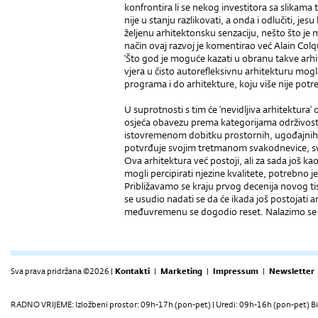
konfrontira li se nekog investitora sa slikama 
nije u stanju razlikovati, a onda i odlučiti, jesu
željenu arhitektonsku senzaciju, nešto što je m
način ovaj razvoj je komentirao već Alain Col
'Što god je moguće kazati u obranu takve arhi
vjera u čisto autorefleksivnu arhitekturu mo
programa i do arhitekture, koju više nije potre
U suprotnosti s tim će 'nevidljiva arhitektura' 
osjeća obavezu prema kategorijama održivosti
istovremenom dobitku prostornih, ugođajnih i 
potvrđuje svojim tretmanom svakodnevice, svo
Ova arhitektura već postoji, ali za sada još ka
mogli percipirati njezine kvalitete, potrebno je 
Približavamo se kraju prvog decenija novog tis
se usudio nadati se da će ikada još postojati 
međuvremenu se dogodio reset. Nalazimo se 
Sva prava pridržana ©2026 |
Kontakti
|
Marketing
|
Impressum
|
Newsletter
RADNO VRIJEME: Izložbeni prostor: 09h-17h (pon-pet) | Uredi: 09h-16h (pon-pet) Bi