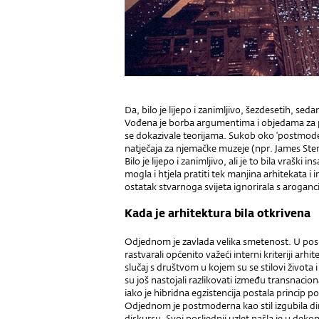
Da, bilo je lijepo i zanimljivo, šezdesetih, se
Vođena je borba argumentima i objedama za pr
se dokazivale teorijama. Sukob oko 'postmoder
natječaja za njemačke muzeje (npr. James Ster
Bilo je lijepo i zanimljivo, ali je to bila vraški 
mogla i htjela pratiti tek manjina arhitekata i
ostatak stvarnoga svijeta ignorirala s aroganc
Kada je arhitektura bila otkrivena
Odjednom je zavlada velika smetenost. U posl
rastvarali općenito važeći interni kriteriji arh
slučaj s društvom u kojem su se stilovi života i
su još nastojali razlikovati između transnacion
iako je hibridna egzistencija postala princip po
Odjednom je postmoderna kao stil izgubila 
diskursu. Svoj posljednji uzlet našla je u de