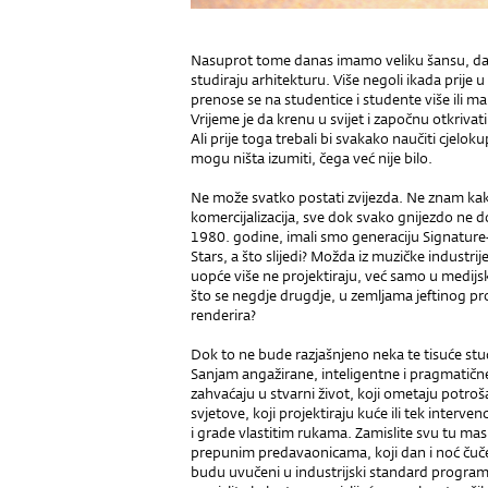
Nasuprot tome danas imamo veliku šansu, da na
studiraju arhitekturu. Više negoli ikada prije 
prenose se na studentice i studente više ili man
Vrijeme je da krenu u svijet i započnu otkrivat
Ali prije toga trebali bi svakako naučiti cjelok
mogu ništa izumiti, čega već nije bilo.
Ne može svatko postati zvijezda. Ne znam kako
komercijalizacija, sve dok svako gnijezdo ne 
1980. godine, imali smo generaciju Signatur
Stars, a što slijedi? Možda iz muzičke industri
uopće više ne projektiraju, već samo u medijs
što se negdje drugdje, u zemljama jeftinog proj
renderira?
Dok to ne bude razjašnjeno neka te tisuće stu
Sanjam angažirane, inteligentne i pragmatične
zahvaćaju u stvarni život, koji ometaju potro
svjetove, koji projektiraju kuće ili tek inter
i grade vlastitim rukama. Zamislite svu tu mas
prepunim predavaonicama, koji dan i noć čuč
budu uvučeni u industrijski standard programa