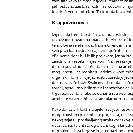
zamislite kako te mase izlijeću u realnost naših 
jednostavno zaista i s realnim sredstvima mij
biti društveno 'potrebni'. To bi onda bila arhit
Kraj pozornosti
Izgleda da trenutno doživljavamo posljednje 
takozvana inovativna snaga arhitekture još igr
tehnologija renderinga. Naime ti renderinzi im
svih projekata jednakima, nemoguće ih je razl
više nema dobrih ili loših projekata, jer na kra
zajedničkim estetskim jezikom. Naime razvijen
djeluju povratno na još fatalniji način na arhi
mogućnost - 'na monitoru jednim klikom miša'
organskih formi, koje javnosti posreduju jedin
danas sve više traži. Svaki investitor danas že
toranj, apsolutno jedinstven i senzacionalan m
trgovački centar. Tako se danas u sve više ras
arhitekte nalazi zahtjev za singularnom 'znako
Kako danas arhitekti na cijelom svijetu raspo
mogućnostima prezentacije projekata, ne igra 
nekog svjetski proslavljenog arhitektonskog s
uvažavanje, talentiranog čileanskog ili kinesk
normalno, ali iza toga se krije jedna dramatič