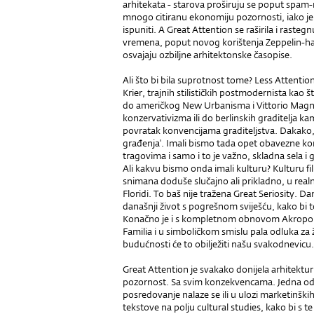
arhitekata - starova proširuju se poput spam-m
mnogo citiranu ekonomiju pozornosti, iako je
ispuniti. A Great Attention se raširila i rasteg
vremena, poput novog korištenja Zeppelin-hale
osvajaju ozbiljne arhitektonske časopise.
Ali što bi bila suprotnost tome? Less Attention
Krier, trajnih stilističkih postmodernista kao š
do američkog New Urbanisma i Vittorio Ma
konzervativizma ili do berlinskih graditelja k
povratak konvencijama graditeljstva. Dakako, u
građenja'. Imali bismo tada opet obavezne ko
tragovima i samo i to je važno, skladna sela i
Ali kakvu bismo onda imali kulturu? Kulturu f
snimana doduše slučajno ali prikladno, u re
Floridi. To baš nije tražena Great Seriosity. Da
današnji život s pogrešnom sviješću, kako bi 
Konačno je i s kompletnom obnovom Akropole 
Familia i u simboličkom smislu pala odluka za živ
budućnosti će to obilježiti našu svakodnevicu.
Great Attention je svakako donijela arhitektu
pozornost. Sa svim konzekvencama. Jedna od nji
posredovanje nalaze se ili u ulozi marketinških
tekstove na polju cultural studies, kako bi s t