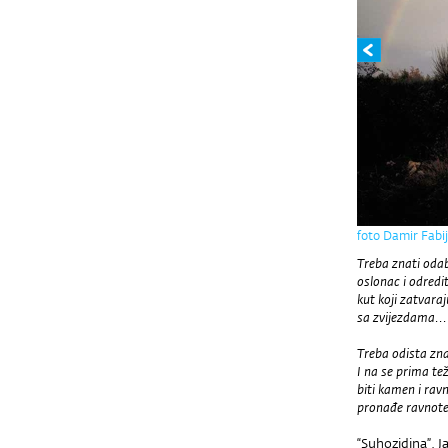
foto Damir Fabi
Treba znati oda
oslonac i odredit
kut koji zatvaraj
sa zvijezdama...
Treba odista zn
I na se prima tež
biti kamen i rav
pronađe ravnote
“Suhozidina”, 