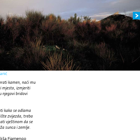
janić
brati kamen, naći mu
i mjesto, izmjeriti
u njegovi bridovi
ati kako se odlama
ište zvijezda, treba
nati vještinom da se
ža sunca i zemlje.
Jakša Fiamengo