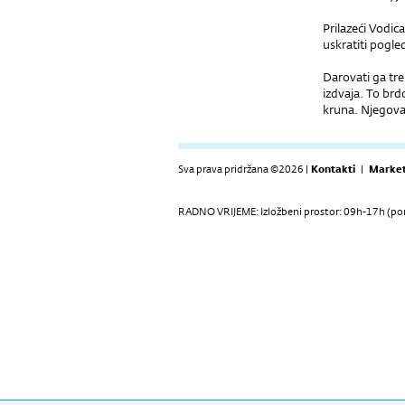
Prilazeći Vodic
uskratiti pogl
Darovati ga tr
izdvaja. To brd
kruna. Njegova
Sva prava pridržana ©2026 |
Kontakti
|
Market
RADNO VRIJEME: Izložbeni prostor: 09h-17h (pon-