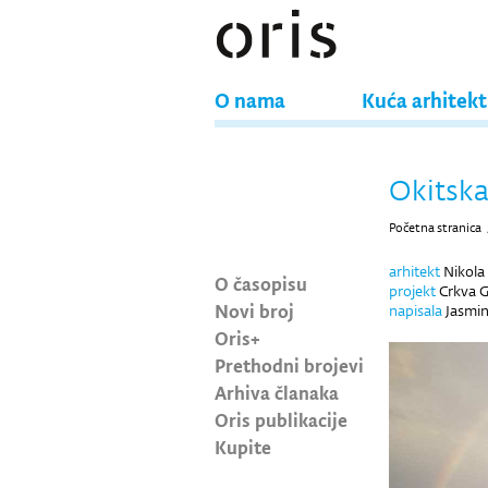
O nama
Kuća arhitek
Okitska
Početna stranica
arhitekt
Nikola
O časopisu
projekt
Crkva G
Novi broj
napisala
Jasmin
Oris+
Prethodni brojevi
Arhiva članaka
Oris publikacije
Kupite