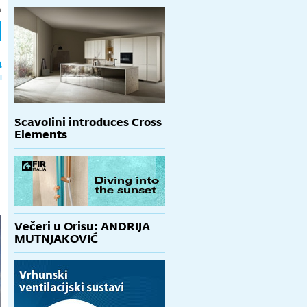
h
a
Scavolini introduces Cross
Elements
Večeri u Orisu: ANDRIJA
MUTNJAKOVIĆ