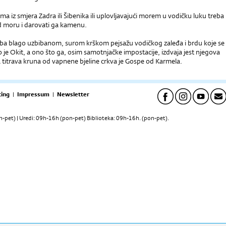
ama iz smjera Zadra ili Šibenika ili uplovljavajući morem u vodičku luku treba
ed moru i darovati ga kamenu.
eba blago uzbibanom, surom krškom pejsažu vodičkog zaleđa i brdu koje se
o je Okit, a ono što ga, osim samotnjačke impostacije, izdvaja jest njegova
 titrava kruna od vapnene bjeline crkva je Gospe od Karmela.
ing
|
Impressum
|
Newsletter
pet) | Uredi: 09h-16h (pon-pet) Biblioteka: 09h-16h. (pon-pet).