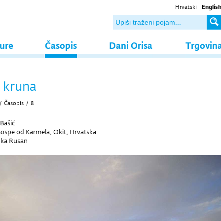
Hrvatski
Englis
ture
Časopis
Dani Orisa
Trgovin
 kruna
/
Časopis
/
8
 Bašić
ospe od Karmela, Okit, Hrvatska
ka Rusan